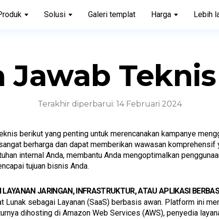
Produk
Solusi
Galeri templat
Harga
Lebih l
 Jawab Teknis
Terakhir diperbarui: 14 Februari 2024
eknis berikut yang penting untuk merencanakan kampanye menggu
i sangat berharga dan dapat memberikan wawasan komprehensif 
butuhan internal Anda, membantu Anda mengoptimalkan penggunaa
ncapai tujuan bisnis Anda.
LAYANAN JARINGAN, INFRASTRUKTUR, ATAU APLIKASI BERBA
t Lunak sebagai Layanan (SaaS) berbasis awan. Platform ini men
turnya dihosting di Amazon Web Services (AWS), penyedia laya