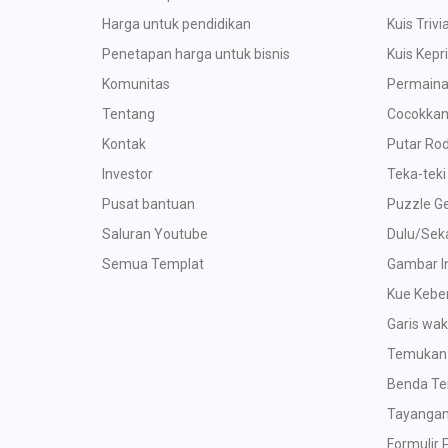
Harga untuk pendidikan
Kuis Trivi
Penetapan harga untuk bisnis
Kuis Kepr
Komunitas
Permaina
Tentang
Cocokka
Kontak
Putar Ro
Investor
Teka-teki
Pusat bantuan
Puzzle G
Saluran Youtube
Dulu/Sek
Semua Templat
Gambar In
Kue Kebe
Garis wak
Temukan 
Benda Te
Tayangan
Formulir 