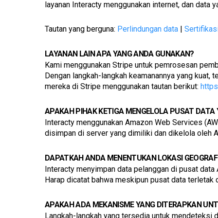
layanan Interacty menggunakan internet, dan data 
Tautan yang berguna: 
Perlindungan data
 | 
Sertifikas
LAYANAN LAIN APA YANG ANDA GUNAKAN?
Kami menggunakan Stripe untuk pemrosesan pembay
Dengan langkah-langkah keamanannya yang kuat, ter
mereka di Stripe menggunakan tautan berikut: 
http
APAKAH PIHAK KETIGA MENGELOLA PUSAT DATA
Interacty menggunakan Amazon Web Services (AWS),
disimpan di server yang dimiliki dan dikelola ole
DAPATKAH ANDA MENENTUKAN LOKASI GEOGRAFI
Interacty menyimpan data pelanggan di pusat data A
Harap dicatat bahwa meskipun pusat data terletak d
APAKAH ADA MEKANISME YANG DITERAPKAN UNTU
Langkah-langkah yang tersedia untuk mendeteksi d