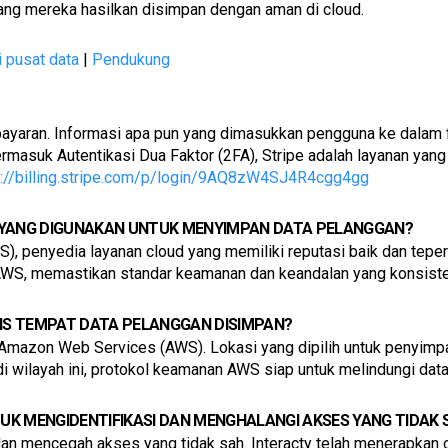
yang mereka hasilkan disimpan dengan aman di cloud.
i pusat data
 | 
Pendukung
aran. Informasi apa pun yang dimasukkan pengguna ke dalam for
masuk Autentikasi Dua Faktor (2FA), Stripe adalah layanan yang
s://billing.stripe.com/p/login/9AQ8zW4SJ4R4cgg4gg
 YANG DIGUNAKAN UNTUK MENYIMPAN DATA PELANGGAN?
 penyedia layanan cloud yang memiliki reputasi baik dan teper
h AWS, memastikan standar keamanan dan keandalan yang konsiste
S TEMPAT DATA PELANGGAN DISIMPAN?
mazon Web Services (AWS). Lokasi yang dipilih untuk penyimpanan
i wilayah ini, protokol keamanan AWS siap untuk melindungi data
K MENGIDENTIFIKASI DAN MENGHALANGI AKSES YANG TIDAK 
an mencegah akses yang tidak sah. Interacty telah menerapkan o