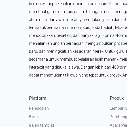
bermerek tanpa keahlian coding atau desain. Perusahaan
membuat game dan kuis dalam hitungan menit menggun
atau mulai dari awal. Interacty mendukung lebih dari 2
termasuk permainan memori, kuis, roda hadiah, teka-tek
mencocokkan, teka-teki, dan banyak lagi. Format-forma
menjalankan undian berhadiah, mengumpulkan prosp
baru, dan meningkatkan kesadaran merek. Untuk guru, 
sederhana untuk membuat pelajaran lebih menarik melal
interaktif yang disukai siswa. Dengan lebih dari 400 temp
dapat menemukan titik awal yang tepat untuk proyek A
Platform
Produk
Pendidikan
Lembar Ke
Bisnis
Pembang
Galeri templat
Acara Pe