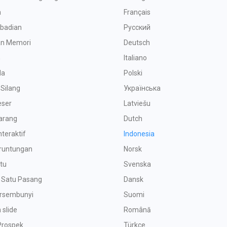
a
Français
ibadian
Русский
n Memori
Deutsch
n
Italiano
da
Polski
 Silang
Українська
eser
Latviešu
arang
Dutch
teraktif
Indonesia
runtungan
Norsk
tu
Svenska
Satu Pasang
Dansk
rsembunyi
Suomi
 slide
Română
Prospek
Türkçe