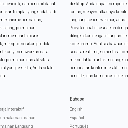
, pendidik, dan penerbit dapat 
desktop. Anda dapat mempublik
akan templat yang sudah jadi 
tautan, menyematkannya ke sit
0 mekanisme permainan, 
langsung seperti webinar, acara o
i silang, permainan 
Proyek dapat disesuaikan dengan
t ini membantu bisnis 
ditingkatkan dengan fitur gamifik
ek, mempromosikan produk 
kode promo. Analisis bawaan d
Interacty menawarkan cara 
secara real time, sementara for
ui permainan dan aktivitas 
memudahkan untuk menangkap d
lat yang tersedia, Anda selalu 
pembuatan konten interaktif menj
nda.
pendidik, dan komunitas di selur
Bahasa
rja Interaktif
English
un halaman arahan
Español
rmainan Langsung
Português