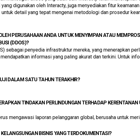
ud yang digunakan oleh Interacty, juga menyediakan fitur keaman
untuk detail yang tepat mengenai metodologi dan prosedur keaman
 OLEH PERUSAHAAN ANDA UNTUK MENYIMPAN ATAU MEMPROSE
USI (DDOS)?
 sebagai penyedia infrastruktur mereka, yang menerapkan per
endapatkan informasi yang paling akurat dan terkini. Untuk informa
IUJI DALAM SATU TAHUN TERAKHIR?
RAPKAN TINDAKAN PERLINDUNGAN TERHADAP KERENTANAN U
rus mengawasi laporan pelanggaran global, berusaha untuk meri
N KELANGSUNGAN BISNIS YANG TERDOKUMENTASI?