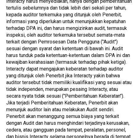
Interacty harus menyediakan, hanya dengan pemberitahuan 
tertulis sebelumnya dan tidak lebih dari sekali per tahun, 
kepada auditor terkemuka yang ditunjuk oleh Penerbit, 
informasi yang diperlukan untuk menunjukkan kepatuhan 
terhadap DPA ini, dan harus mengizinkan audit, termasuk 
inspeksi, oleh auditor terkemuka tersebut semata-mata 
terkait dengan Pemrosesan Data Pengguna ("Audit") 
sesuai dengan syarat dan ketentuan di bawah ini. Audit 
harus tunduk pada ketentuan-ketentuan dalam DPA ini dan 
kewajiban kerahasiaan (termasuk terhadap pihak ketiga). 
Interacty dapat mengajukan keberatan terhadap auditor 
yang ditunjuk oleh Penerbit jika Interacty yakin bahwa 
auditor tersebut tidak memiliki kualifikasi yang sesuai atau 
tidak independen, merupakan pesaing Interacty, atau 
secara nyata tidak sesuai ("Pemberitahuan Keberatan"). 
Jika terjadi Pemberitahuan Keberatan, Penerbit akan 
menunjuk auditor lain atau melakukan Audit sendiri. 
Penerbit akan menanggung semua biaya yang terkait 
dengan Audit dan harus menghindari terjadinya kerusakan, 
cedera, atau gangguan pada tempat, peralatan, personel, 
dan bisnis Interacty selama personelnya berada di tempat 