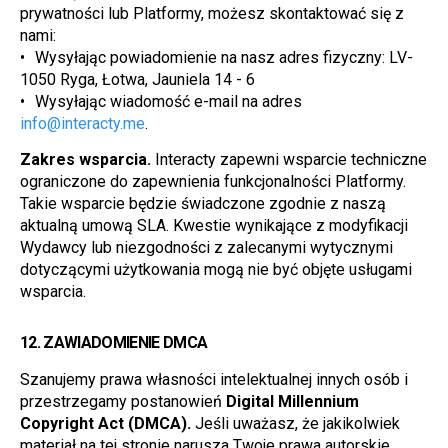
prywatności lub Platformy, możesz skontaktować się z 
nami:
Wysyłając powiadomienie na nasz adres fizyczny: LV-
1050 Ryga, Łotwa, Jauniela 14 - 6
Wysyłając wiadomość e-mail na adres 
info@interacty.me
.
Zakres wsparcia.
 Interacty zapewni wsparcie techniczne 
ograniczone do zapewnienia funkcjonalności Platformy. 
Takie wsparcie będzie świadczone zgodnie z naszą 
aktualną umową SLA. Kwestie wynikające z modyfikacji 
Wydawcy lub niezgodności z zalecanymi wytycznymi 
dotyczącymi użytkowania mogą nie być objęte usługami 
wsparcia.
12. 
ZAWIADOMIENIE DMCA
Szanujemy prawa własności intelektualnej innych osób i 
przestrzegamy postanowień 
Digital Millennium 
Copyright Act (DMCA).
 Jeśli uważasz, że jakikolwiek 
materiał na tej stronie narusza Twoje prawa autorskie, 