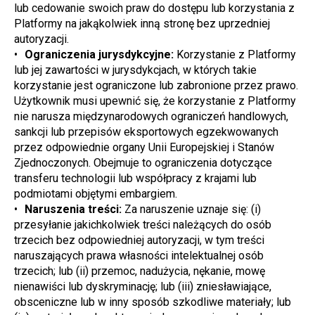
lub cedowanie swoich praw do dostępu lub korzystania z 
Platformy na jakąkolwiek inną stronę bez uprzedniej 
autoryzacji.
Ograniczenia jurysdykcyjne:
 Korzystanie z Platformy 
lub jej zawartości w jurysdykcjach, w których takie 
korzystanie jest ograniczone lub zabronione przez prawo. 
Użytkownik musi upewnić się, że korzystanie z Platformy 
nie narusza międzynarodowych ograniczeń handlowych, 
sankcji lub przepisów eksportowych egzekwowanych 
przez odpowiednie organy Unii Europejskiej i Stanów 
Zjednoczonych. Obejmuje to ograniczenia dotyczące 
transferu technologii lub współpracy z krajami lub 
podmiotami objętymi embargiem.
Naruszenia treści:
 Za naruszenie uznaje się: (i) 
przesyłanie jakichkolwiek treści należących do osób 
trzecich bez odpowiedniej autoryzacji, w tym treści 
naruszających prawa własności intelektualnej osób 
trzecich; lub (ii) przemoc, nadużycia, nękanie, mowę 
nienawiści lub dyskryminację; lub (iii) zniesławiające, 
obsceniczne lub w inny sposób szkodliwe materiały; lub 