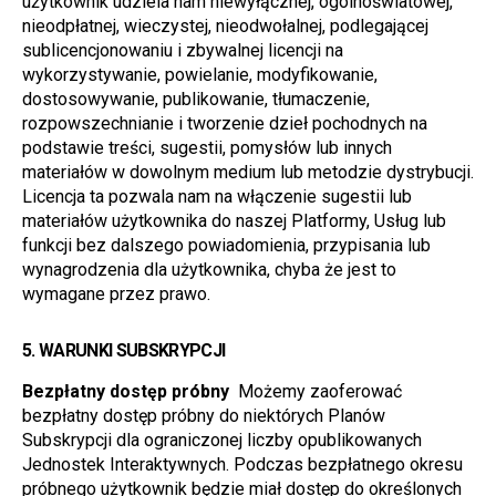
użytkownik udziela nam niewyłącznej, ogólnoświatowej, 
nieodpłatnej, wieczystej, nieodwołalnej, podlegającej 
sublicencjonowaniu i zbywalnej licencji na 
wykorzystywanie, powielanie, modyfikowanie, 
dostosowywanie, publikowanie, tłumaczenie, 
rozpowszechnianie i tworzenie dzieł pochodnych na 
podstawie treści, sugestii, pomysłów lub innych 
materiałów w dowolnym medium lub metodzie dystrybucji. 
Licencja ta pozwala nam na włączenie sugestii lub 
materiałów użytkownika do naszej Platformy, Usług lub 
funkcji bez dalszego powiadomienia, przypisania lub 
wynagrodzenia dla użytkownika, chyba że jest to 
wymagane przez prawo.
5. 
WARUNKI SUBSKRYPCJI
Bezpłatny dostęp próbny 
 Możemy zaoferować 
bezpłatny dostęp próbny do niektórych Planów 
Subskrypcji dla ograniczonej liczby opublikowanych 
Jednostek Interaktywnych. Podczas bezpłatnego okresu 
próbnego użytkownik będzie miał dostęp do określonych 