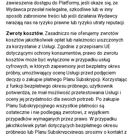
zawieszenia dostępu do Platformy, jeśli okaże się, że 
Wydawca przesłał nielegalne, szkodliwe lub w inny 
sposób zabronione treści lub jeśli działania Wydawcy 
narażają nas na ryzyko prawne lub ryzyko utraty reputacji.
Zwroty kosztów.
 Zasadniczo nie oferujemy zwrotów 
kosztów jakichkolwiek opłat lub należności uiszczonych 
za korzystanie z Usługi. Zgodnie z przepisami UE 
dotyczącymi ochrony konsumentów, prawo do zwrotu 
kosztów może być wyłączone w przypadku usług 
cyfrowych, w których zapewniony jest bezpłatny okres 
próbny, umożliwiający ocenę Usługi przed podjęciem 
decyzji o zakupie płatnego Planu Subskrypcji. Korzystając 
z funkcji bezpłatnego okresu próbnego, użytkownik 
potwierdza, że miał możliwość przetestowania Usługi i 
oceny jej przydatności dla swoich potrzeb. Po zakupie 
Planu Subskrypcyjnego wszystkie płatności są 
ostateczne i nie podlegają zwrotowi, z wyjątkiem 
przypadków wymaganych przez prawo. W przypadku 
jakichkolwiek pytań dotyczących bezpłatnego okresu 
próbnego lub Planu Subskrypcyjnego, prosimy o kontakt z 