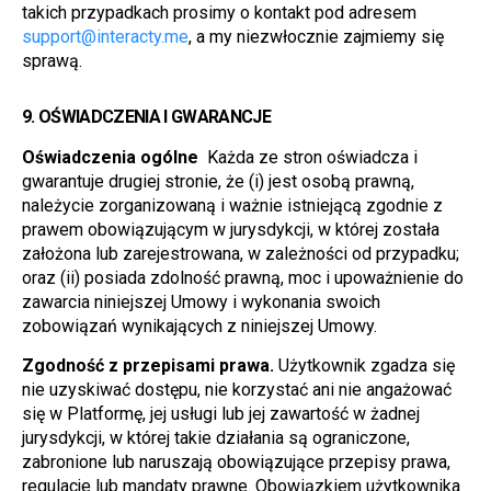
takich przypadkach prosimy o kontakt pod adresem 
support@interacty.me
, a my niezwłocznie zajmiemy się 
sprawą.
9. 
OŚWIADCZENIA I GWARANCJE
Oświadczenia ogólne 
 Każda ze stron oświadcza i 
gwarantuje drugiej stronie, że (i) jest osobą prawną, 
należycie zorganizowaną i ważnie istniejącą zgodnie z 
prawem obowiązującym w jurysdykcji, w której została 
założona lub zarejestrowana, w zależności od przypadku; 
oraz (ii) posiada zdolność prawną, moc i upoważnienie do 
zawarcia niniejszej Umowy i wykonania swoich 
zobowiązań wynikających z niniejszej Umowy.
Zgodność z przepisami prawa.
 Użytkownik zgadza się 
nie uzyskiwać dostępu, nie korzystać ani nie angażować 
się w Platformę, jej usługi lub jej zawartość w żadnej 
jurysdykcji, w której takie działania są ograniczone, 
zabronione lub naruszają obowiązujące przepisy prawa, 
regulacje lub mandaty prawne. Obowiązkiem użytkownika 