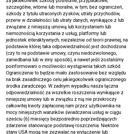
za jakiekolwiek szkody pośrednie, przypadkowe, 
szczególne, wtórne lub moralne, w tym, bez ograniczeń, 
szkody z tytułu utraconych zysków, utraty przychodów, 
przerw w działalności lub utraty danych, wynikające z lub 
związane z niniejszą umową lub korzystaniem lub 
niemożnością korzystania z usług, platformy lub 
jednostek interaktywnych, niezależnie od teorii prawnej, na 
podstawie której taka odpowiedzialność jest dochodzona 
(czy to na podstawie umowy, czynu niedozwolonego, 
zaniedbania lub w inny sposób), a nawet jeśli zostaliśmy 
poinformowani o możliwości wystąpienia takich szkód. 
Ograniczenie to będzie miało zastosowanie bez względu 
na brak zasadniczego celu jakiegokolwiek ograniczonego 
środka zaradczego. W żadnym wypadku nasza łączna 
odpowiedzialność za wszelkie roszczenia wynikające z 
niniejszej umowy lub w związku z nią nie przekroczy 
całkowitej kwoty zapłaconej nam przez użytkownika na 
mocy niniejszych warunków świadczenia usług w ciągu 
sześciu (6) miesięcy bezpośrednio poprzedzających 
zdarzenie stanowiące podstawę roszczenia. Niektóre 
stany USA mogą nie zezwalać na wyłączenie lub 