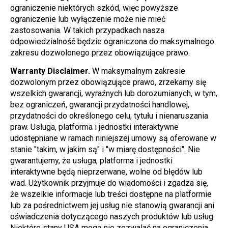
ograniczenie niektórych szkód, więc powyższe 
ograniczenie lub wyłączenie może nie mieć 
zastosowania. W takich przypadkach nasza 
odpowiedzialność będzie ograniczona do maksymalnego 
zakresu dozwolonego przez obowiązujące prawo.
Warranty Disclaimer.
 W maksymalnym zakresie 
dozwolonym przez obowiązujące prawo, zrzekamy się 
wszelkich gwarancji, wyraźnych lub dorozumianych, w tym, 
bez ograniczeń, gwarancji przydatności handlowej, 
przydatności do określonego celu, tytułu i nienaruszania 
praw. Usługa, platforma i jednostki interaktywne 
udostępniane w ramach niniejszej umowy są oferowane w 
stanie "takim, w jakim są" i "w miarę dostępności". Nie 
gwarantujemy, że usługa, platforma i jednostki 
interaktywne będą nieprzerwane, wolne od błędów lub 
wad. Użytkownik przyjmuje do wiadomości i zgadza się, 
że wszelkie informacje lub treści dostępne na platformie 
lub za pośrednictwem jej usług nie stanowią gwarancji ani 
oświadczenia dotyczącego naszych produktów lub usług. 
Niektóre stany USA mogą nie zezwalać na ograniczenia 