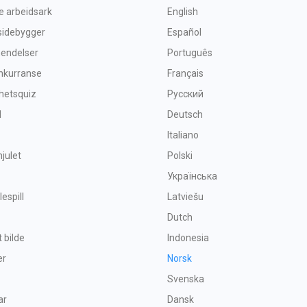
ve arbeidsark
English
sidebygger
Español
lhendelser
Português
nkurranse
Français
hetsquiz
Русский
l
Deutsch
Italiano
hjulet
Polski
Українська
espill
Latviešu
Dutch
t bilde
Indonesia
er
Norsk
Svenska
ar
Dansk