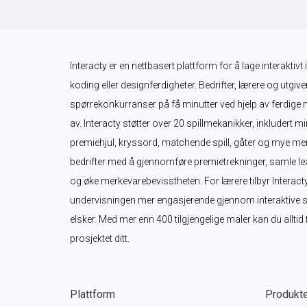
Interacty er en nettbasert plattform for å lage interaktiv
koding eller designferdigheter. Bedrifter, lærere og utgiver
spørrekonkurranser på få minutter ved hjelp av ferdige ma
av. Interacty støtter over 20 spillmekanikker, inkludert m
premiehjul, kryssord, matchende spill, gåter og mye mer
bedrifter med å gjennomføre premietrekninger, samle le
og øke merkevarebevisstheten. For lærere tilbyr Interacty
undervisningen mer engasjerende gjennom interaktive spi
elsker. Med mer enn 400 tilgjengelige maler kan du alltid 
prosjektet ditt.
Plattform
Produkt