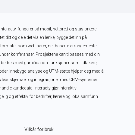
Interacty, fungerer på mobil, nettbrett og stasjonære 
t ditt og dele det via en lenke, bygge det inn på 
live-formater som webinarer, nettbaserte arrangementer 
 under konferanser. Prosjektene kan tilpasses med din 
forbedres med gamification-funksjoner som tidtakere, 
der. Innebygd analyse og UTM-støtte hjelper deg med å 
ns leadskjemaer og integrasjoner med CRM-systemer 
andle kundedata. Interacty gjør interaktiv 
elig og effektiv for bedrifter, lærere og lokalsamfunn 
Vilkår for bruk