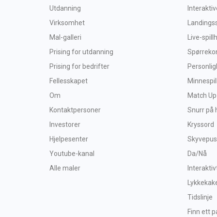
Utdanning
Interakti
Virksomhet
Landings
Mal-galleri
Live-spil
Prising for utdanning
Spørreko
Prising for bedrifter
Personlig
Fellesskapet
Minnespil
Om
Match Up
Kontaktpersoner
Snurr på 
Investorer
Kryssord
Hjelpesenter
Skyvepusl
Youtube-kanal
Da/Nå
Alle maler
Interaktiv
Lykkekak
Tidslinje
Finn ett p