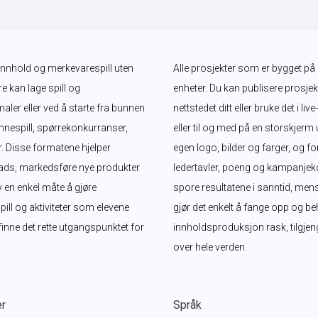
t innhold og merkevarespill uten 
Alle prosjekter som er bygget på 
e kan lage spill og 
enheter. Du kan publisere prosjekte
ler eller ved å starte fra bunnen 
nettstedet ditt eller bruke det i 
innespill, spørrekonkurranser, 
eller til og med på en storskjerm
. Disse formatene hjelper 
egen logo, bilder og farger, og 
ads, markedsføre nye produkter 
ledertavler, poeng og kampanjeko
 en enkel måte å gjøre 
spore resultatene i sanntid, me
ll og aktiviteter som elevene 
gjør det enkelt å fange opp og beh
finne det rette utgangspunktet for 
innholdsproduksjon rask, tilgjeng
over hele verden.
er
Språk