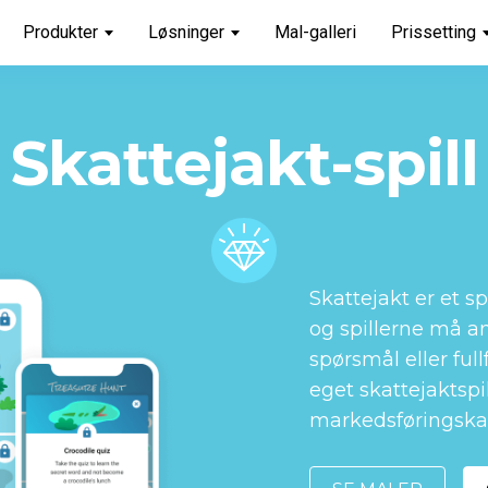
Produkter
Løsninger
Mal-galleri
Prissetting
Skattejakt-spill
Skattejakt er et spi
og spillerne må a
spørsmål eller ful
eget skattejaktspil
markedsføringska