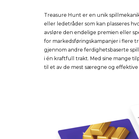
Treasure Hunt er en unik spillmekanikk 
eller ledetråder som kan plasseres hvo
avsløre den endelige premien eller spes
for markedsføringskampanjer i flere t
gjennom andre ferdighetsbaserte spill 
i én kraftfull trakt. Med sine mange 
til et av de mest særegne og effektiv