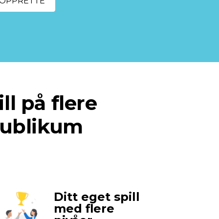
OPPRETTE
l på flere 
publikum 
Ditt eget spill
med flere