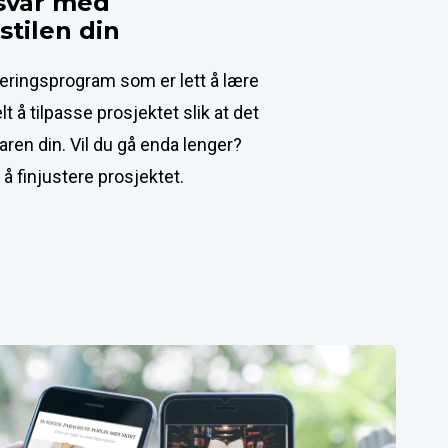
var med 
tilen din
geringsprogram som er lett å lære 
t å tilpasse prosjektet slik at det 
ren din. Vil du gå enda lenger? 
l å finjustere prosjektet.