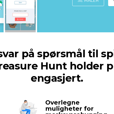
SE MALER
var på spørsmål til spil
Treasure Hunt holder 
engasjert.
Overlegne
muligheter for