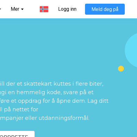
Mer
Logg inn
Meld deg på
ll der et skattekart kuttes i flere biter, 
ngi en hemmelig kode, svare på et 
lføre et oppdrag for å åpne dem. Lag ditt 
l på nettet for 
mpanjer eller utdanningsformål.