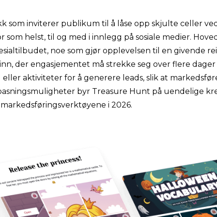
som inviterer publikum til å låse opp skjulte celler ved h
r som helst, til og med i innlegg på sosiale medier. Hove
ialtilbudet, noe som gjør opplevelsen til en givende reis
rinn, der engasjementet må strekke seg over flere dager 
eller aktiviteter for å generere leads, slik at markedsf
tilpasningsmuligheter byr Treasure Hunt på uendelige kre
e markedsføringsverktøyene i 2026.