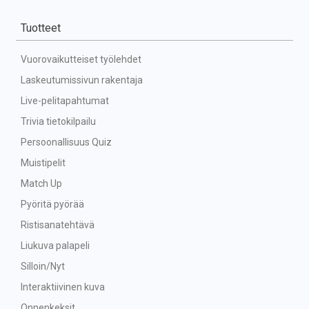
Tuotteet
Vuorovaikutteiset työlehdet
Laskeutumissivun rakentaja
Live-pelitapahtumat
Trivia tietokilpailu
Persoonallisuus Quiz
Muistipelit
Match Up
Pyöritä pyörää
Ristisanatehtävä
Liukuva palapeli
Silloin/Nyt
Interaktiivinen kuva
Onnenkeksit