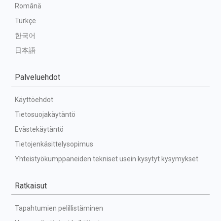
Română
Türkçe
한국어
日本語
Palveluehdot
Käyttöehdot
Tietosuojakäytäntö
Evästekäytäntö
Tietojenkäsittelysopimus
Yhteistyökumppaneiden tekniset usein kysytyt kysymykset
Ratkaisut
Tapahtumien pelillistäminen