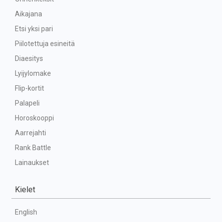
Aikajana
Etsi yksi pari
Piilotettuja esineitä
Diaesitys
Lyijylomake
Flip-kortit
Palapeli
Horoskooppi
Aarrejahti
Rank Battle
Lainaukset
Kielet
English