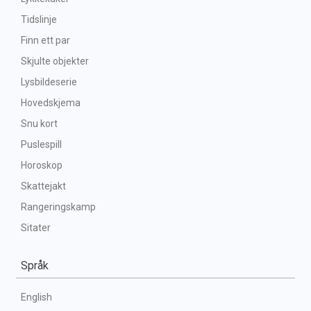
Tidslinje
Finn ett par
Skjulte objekter
Lysbildeserie
Hovedskjema
Snu kort
Puslespill
Horoskop
Skattejakt
Rangeringskamp
Sitater
Språk
English