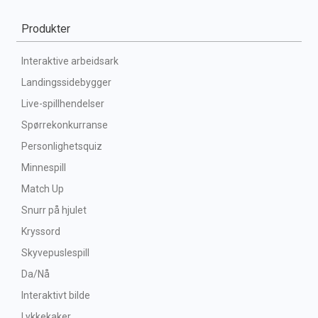
Produkter
Interaktive arbeidsark
Landingssidebygger
Live-spillhendelser
Spørrekonkurranse
Personlighetsquiz
Minnespill
Match Up
Snurr på hjulet
Kryssord
Skyvepuslespill
Da/Nå
Interaktivt bilde
Lykkekaker