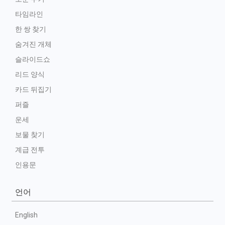
타임라인
한 쌍 찾기
숨겨진 개체
슬라이드쇼
리드 양식
카드 뒤집기
퍼즐
운세
보물 찾기
계급 전투
인용문
언어
English