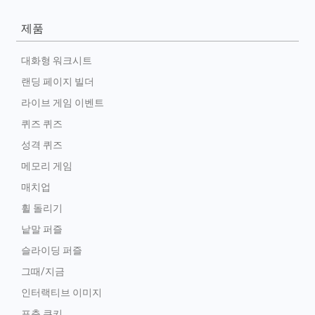
제품
대화형 워크시트
랜딩 페이지 빌더
라이브 게임 이벤트
퀴즈 퀴즈
성격 퀴즈
메모리 게임
매치업
휠 돌리기
낱말 퍼즐
슬라이딩 퍼즐
그때/지금
인터랙티브 이미지
포춘 쿠키