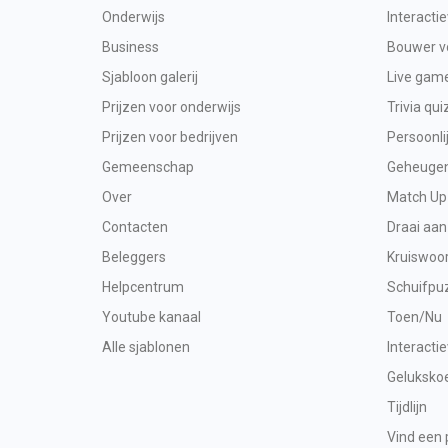
Onderwijs
Interacti
Business
Bouwer vo
Sjabloon galerij
Live gam
Prijzen voor onderwijs
Trivia qui
Prijzen voor bedrijven
Persoonli
Gemeenschap
Geheugen 
Over
Match Up
Contacten
Draai aan
Beleggers
Kruiswoo
Helpcentrum
Schuifpu
Youtube kanaal
Toen/Nu
Alle sjablonen
Interacti
Geluksko
Tijdlijn
Vind een 