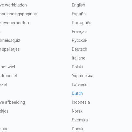
eve werkbladen
English
or landingspagina's
Español
e-evenementen
Português
z
Français
jkheidsquiz
Русский
spelletjes
Deutsch
Italiano
 het wiel
Polski
rdraadsel
Українська
zzel
Latviešu
Dutch
eve afbeelding
Indonesia
ekjes
Norsk
Svenska
paar
Dansk