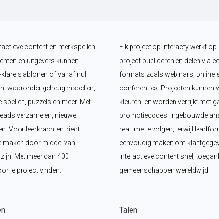
ractieve content en merkspellen 
Elk project op Interacty werkt op 
enten en uitgevers kunnen 
project publiceren en delen via een
klare sjablonen of vanaf nul 
formats zoals webinars, online e
n, waaronder geheugenspellen, 
conferenties. Projecten kunnen w
 spellen, puzzels en meer. Met 
kleuren, en worden verrijkt met g
leads verzamelen, nieuwe 
promotiecodes. Ingebouwde anal
 Voor leerkrachten biedt 
realtime te volgen, terwijl leadf
e maken door middel van 
eenvoudig maken om klantgegeven
p zijn. Met meer dan 400 
interactieve content snel, toegank
oor je project vinden.
gemeenschappen wereldwijd.
en
Talen