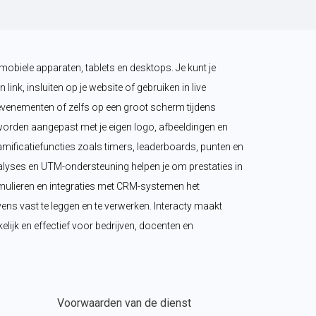
mobiele apparaten, tablets en desktops. Je kunt je 
 link, insluiten op je website of gebruiken in live 
venementen of zelfs op een groot scherm tijdens 
orden aangepast met je eigen logo, afbeeldingen en 
amificatiefuncties zoals timers, leaderboards, punten en 
yses en UTM-ondersteuning helpen je om prestaties in 
ormulieren en integraties met CRM-systemen het 
s vast te leggen en te verwerken. Interacty maakt 
elijk en effectief voor bedrijven, docenten en 
Voorwaarden van de dienst