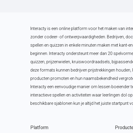
Interacty is een online platform voor het maken van inte
zonder codeer- of ontwerpvaardigheden. Bedrijven, doc
spellen en quizzen in enkele minuten maken met kant-en-
beginnen. Interacty ondersteunt meer dan 20 spelvorme
quizzen, prijzenwielen, kruiswoordraadsels, bijpassende
deze formats kunnen bedrijven prijstrekkingen houden, 
producten promoten en hun naamsbekendheid vergroten.
Interacty een eenvoudige manier om lessen boeiender t
interactieve spellen en activiteiten waar leerlingen dol o
beschikbare sjablonen kun je altijd het juiste startpunt v
Platform
Product