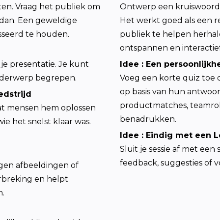
ten. Vraag het publiek om 
Ontwerp een kruiswoordpu
dan. Een geweldige 
Het werkt goed als een r
sseerd te houden.
publiek te helpen herhal
ontspannen en interactie
e presentatie. Je kunt 
Idee 
: 
Een persoonlijkh
nderwerp begrepen.
Voeg een korte quiz toe d
op basis van hun antwoor
edstrijd
productmatches, teamrol
at mensen hem oplossen 
benadrukken.
e het snelst klaar was. 
Idee 
: 
Eindig met een 
Sluit je sessie af met een
feedback, suggesties of 
en afbeeldingen of 
breking en helpt 
n.