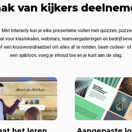
ak van kijkers deelnem
. Met Interacty kun je elke presentatie vullen met quizzen, puzze
l voor klaslokalen, webinars, teamvergaderingen en bedrijfsev
f een kruiswoordraadsel om alles af te ronden. Geen codeer- o
een sjabloon, voeg je inhoud toe en je kunt aan de slag.
aat het leren 
Aangepaste l