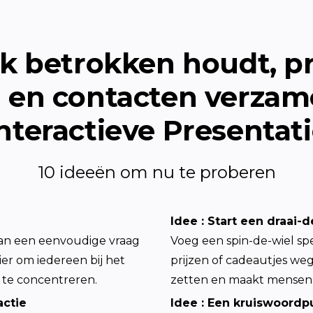
ek betrokken houdt, pr
 en contacten verzam
nteractieve Presentat
10 ideeën om nu te proberen
Idee 
: 
Start een draai-
van een eenvoudige vraag 
Voeg een spin-de-wiel spel
er om iedereen bij het 
prijzen of cadeautjes weg
 te concentreren.
zetten en maakt mensen 
actie
Idee 
: 
Een kruiswoordpu