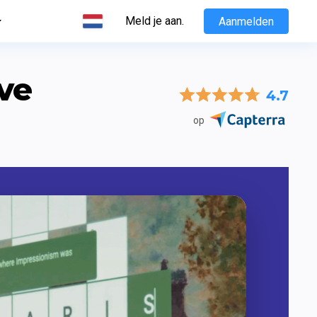
Meld je aan.
Aanmelden
e 
4.7
op