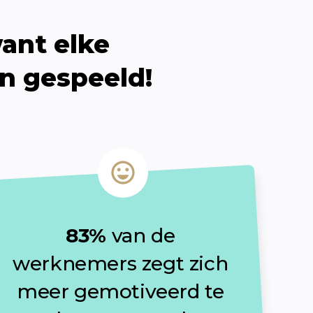
nt elke 
en gespeeld!
83%
 van de 
werknemers zegt zich 
meer gemotiveerd te 