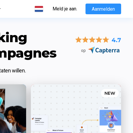
Meld je aan.
Aanmelden
king 
4.7
ampagnes
op
aten willen.
NEW