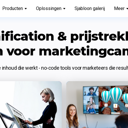
Producten
Oplossingen
Sjabloon galerij
Meer
fication & prijstrek
m voor marketingc
e inhoud die werkt - no-code tools voor marketeers die result