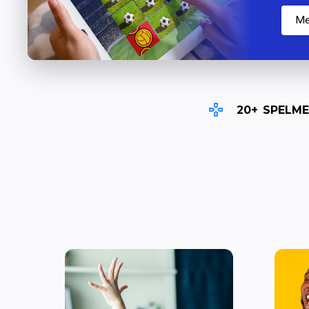
p
M
20+
SPELME