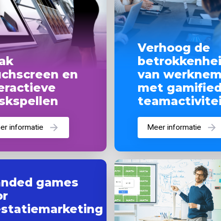
Verhoog de
ak 
betrokkenh
uchscreen en 
van werkne
teractieve 
met gamifi
oskspellen
teamactivi
eer informatie
Meer informatie
randed games 
or 