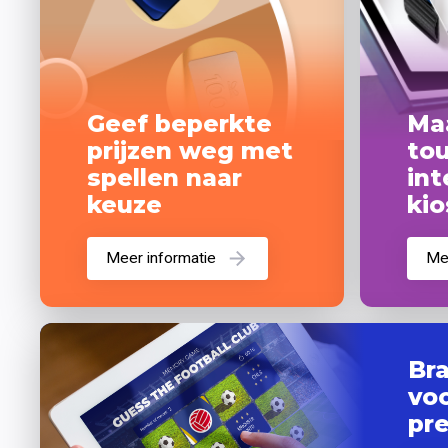
Geef beperkte 
Ma
prijzen weg met 
to
spellen naar 
in
keuze
ki
Meer informatie
M
B
vo