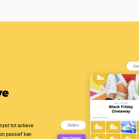
e 
nzet tot actieve 
on passief kan 