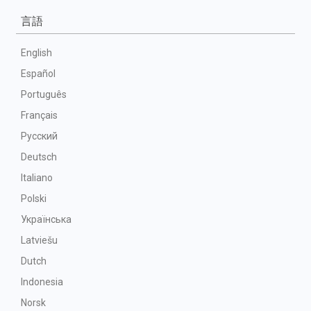
言語
English
Español
Português
Français
Русский
Deutsch
Italiano
Polski
Українська
Latviešu
Dutch
Indonesia
Norsk