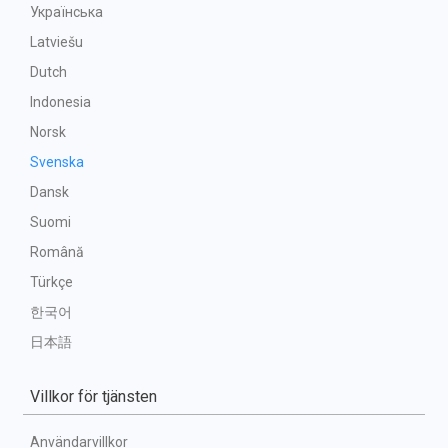
Українська
Latviešu
Dutch
Indonesia
Norsk
Svenska
Dansk
Suomi
Română
Türkçe
한국어
日本語
Villkor för tjänsten
Användarvillkor