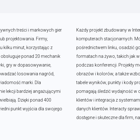
tywnych treści i markowych gier 
Każdy projekt zbudowany w Intera
b projektowania. Firmy, 
komputerach stacjonarnych. Moż
kilku minut, korzystając z 
pośrednictwem linku, osadzić go 
y obsługuje ponad 20 mechanik 
formatach na żywo, takich jak we
wki, gry w dopasowywanie, 
podczas konferencji. Projekty
rowadzać losowania nagród, 
obrazów i kolorów, a także wzboga
iadomość marki. Dla 
tabele wyników, punkty i kody 
ie lekcji bardziej angażującymi 
pomagają śledzić wydajność w c
ielbiają. Dzięki ponad 400 
klientów i integracja z systemam
ni punkt wyjścia dla swojego 
danych klientów. Interacty sprawi
dostępne i skuteczne dla firm, n