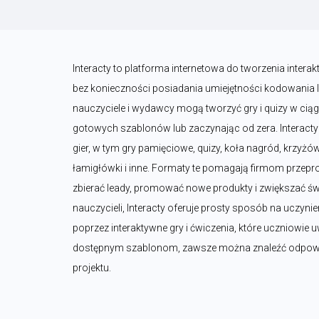
Interacty to platforma internetowa do tworzenia interak
bez konieczności posiadania umiejętności kodowania lu
nauczyciele i wydawcy mogą tworzyć gry i quizy w ciągu 
gotowych szablonów lub zaczynając od zera. Interact
gier, w tym gry pamięciowe, quizy, koła nagród, krzyżó
łamigłówki i inne. Formaty te pomagają firmom przep
zbierać leady, promować nowe produkty i zwiększać św
nauczycieli, Interacty oferuje prosty sposób na uczynien
poprzez interaktywne gry i ćwiczenia, które uczniowie uw
dostępnym szablonom, zawsze można znaleźć odpowied
projektu.