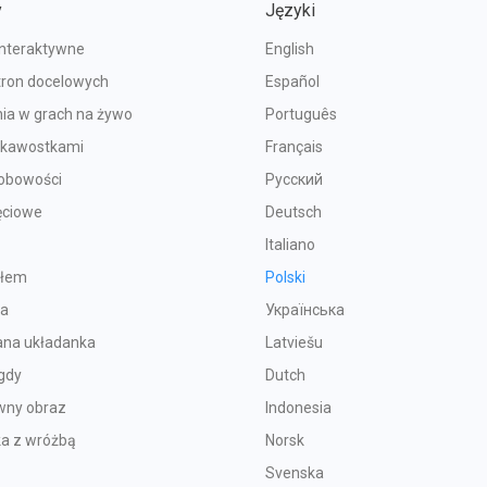
y
Języki
interaktywne
English
tron docelowych
Español
ia w grach na żywo
Português
iekawostkami
Français
sobowości
Русский
ęciowe
Deutsch
Italiano
ołem
Polski
ka
Українська
na układanka
Latviešu
gdy
Dutch
wny obraz
Indonesia
ka z wróżbą
Norsk
Svenska