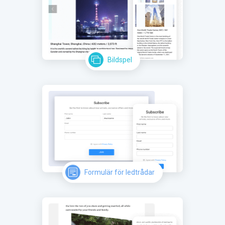
Bildspel
Formulär för ledtrådar