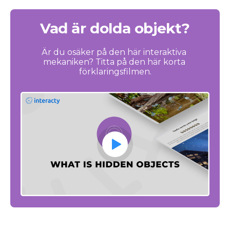
Vad är dolda objekt?
Är du osäker på den här interaktiva 
mekaniken? Titta på den här korta 
förklaringsfilmen.