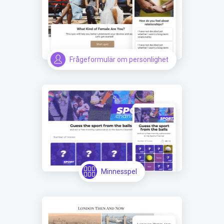
Frågeformulär om personlighet
Minnesspel