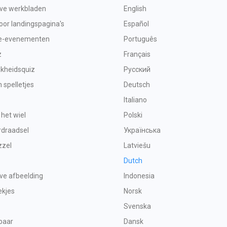
eve werkbladen
English
or landingspagina's
Español
e-evenementen
Português
z
Français
jkheidsquiz
Русский
spelletjes
Deutsch
Italiano
 het wiel
Polski
rdraadsel
Українська
zzel
Latviešu
Dutch
eve afbeelding
Indonesia
ekjes
Norsk
Svenska
paar
Dansk