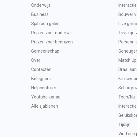
Onderwijs
Interacti
Business
Bouwer vo
Sjabloon galerij
Live gam
Prijzen voor onderwijs
Trivia qui
Prijzen voor bedrijven
Persoonli
Gemeenschap
Geheugen 
Over
Match Up
Contacten
Draai aan
Beleggers
Kruiswoo
Helpcentrum
Schuifpu
Youtube kanaal
Toen/Nu
Alle sjablonen
Interacti
Geluksko
Tijdlijn
Vind een 