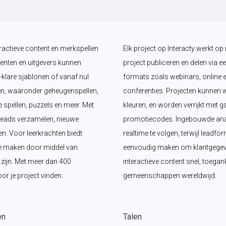
ractieve content en merkspellen 
Elk project op Interacty werkt op 
enten en uitgevers kunnen 
project publiceren en delen via een
klare sjablonen of vanaf nul 
formats zoals webinars, online e
n, waaronder geheugenspellen, 
conferenties. Projecten kunnen w
 spellen, puzzels en meer. Met 
kleuren, en worden verrijkt met g
leads verzamelen, nieuwe 
promotiecodes. Ingebouwde anal
 Voor leerkrachten biedt 
realtime te volgen, terwijl leadf
e maken door middel van 
eenvoudig maken om klantgegeven
p zijn. Met meer dan 400 
interactieve content snel, toegank
oor je project vinden.
gemeenschappen wereldwijd.
en
Talen