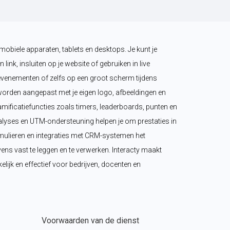
mobiele apparaten, tablets en desktops. Je kunt je 
 link, insluiten op je website of gebruiken in live 
venementen of zelfs op een groot scherm tijdens 
orden aangepast met je eigen logo, afbeeldingen en 
amificatiefuncties zoals timers, leaderboards, punten en 
yses en UTM-ondersteuning helpen je om prestaties in 
ormulieren en integraties met CRM-systemen het 
s vast te leggen en te verwerken. Interacty maakt 
elijk en effectief voor bedrijven, docenten en 
Voorwaarden van de dienst