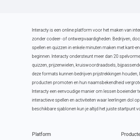
Interacty is een online platform voor het maken van inte
zonder codeer- of ontwerpvaardigheden. Bedrijven, doc
spellen en quizzen in enkele minuten maken met kant-en-
beginnen. Interacty ondersteunt meer dan 20 spelvorme
quizzen, prijzenwielen, kruiswoordraadsels, bijpassende
deze formats kunnen bedrijven prijstrekkingen houden, 
producten promoten en hun naamsbekendheid vergroten.
Interacty een eenvoudige manier om lessen boeiender t
interactieve spellen en activiteiten waar leerlingen dol o
beschikbare sjablonen kun je altijd het juiste startpunt v
Platform
Product