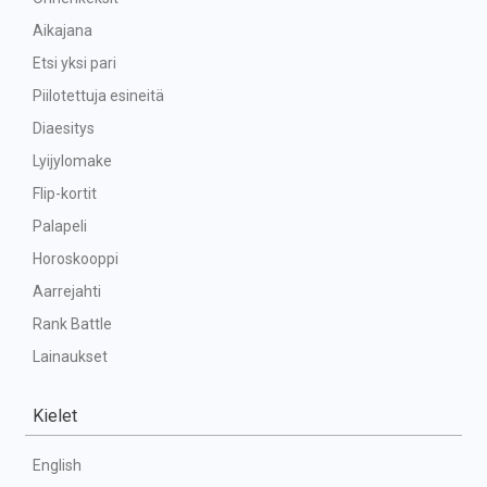
Aikajana
Etsi yksi pari
Piilotettuja esineitä
Diaesitys
Lyijylomake
Flip-kortit
Palapeli
Horoskooppi
Aarrejahti
Rank Battle
Lainaukset
Kielet
English