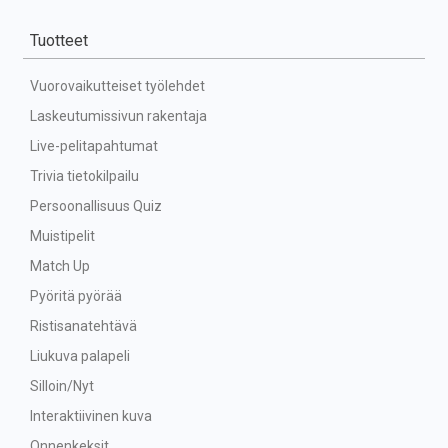
Tuotteet
Vuorovaikutteiset työlehdet
Laskeutumissivun rakentaja
Live-pelitapahtumat
Trivia tietokilpailu
Persoonallisuus Quiz
Muistipelit
Match Up
Pyöritä pyörää
Ristisanatehtävä
Liukuva palapeli
Silloin/Nyt
Interaktiivinen kuva
Onnenkeksit