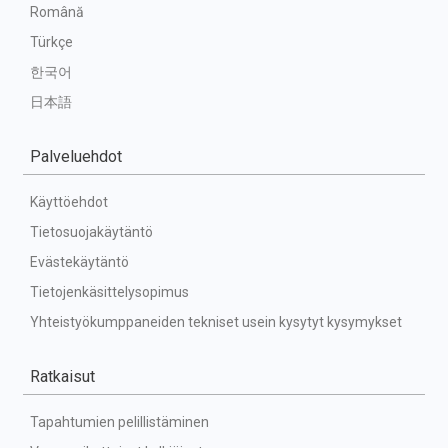
Română
Türkçe
한국어
日本語
Palveluehdot
Käyttöehdot
Tietosuojakäytäntö
Evästekäytäntö
Tietojenkäsittelysopimus
Yhteistyökumppaneiden tekniset usein kysytyt kysymykset
Ratkaisut
Tapahtumien pelillistäminen