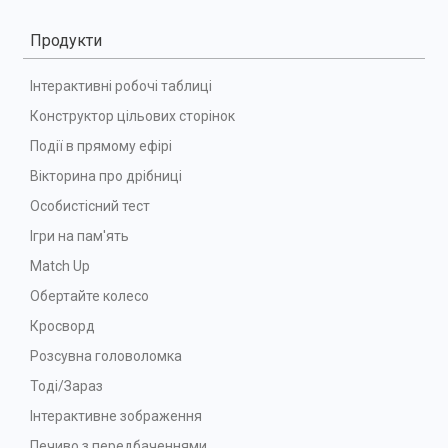
Продукти
Інтерактивні робочі таблиці
Конструктор цільових сторінок
Події в прямому ефірі
Вікторина про дрібниці
Особистісний тест
Ігри на пам'ять
Match Up
Обертайте колесо
Кросворд
Розсувна головоломка
Тоді/Зараз
Інтерактивне зображення
Печиво з передбаченнями