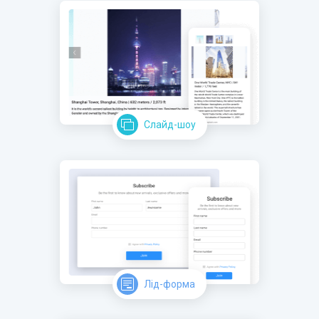
Слайд-шоу
Лід-форма