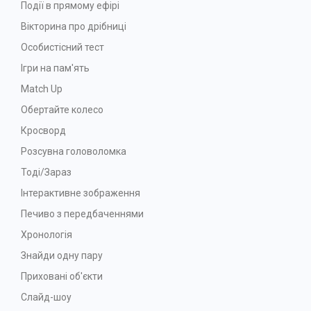
Події в прямому ефірі
Вікторина про дрібниці
Особистісний тест
Ігри на пам'ять
Match Up
Обертайте колесо
Кросворд
Розсувна головоломка
Тоді/Зараз
Інтерактивне зображення
Печиво з передбаченнями
Хронологія
Знайди одну пару
Приховані об'єкти
Слайд-шоу