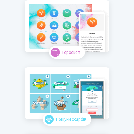
Гороскоп
Пошуки скарбів