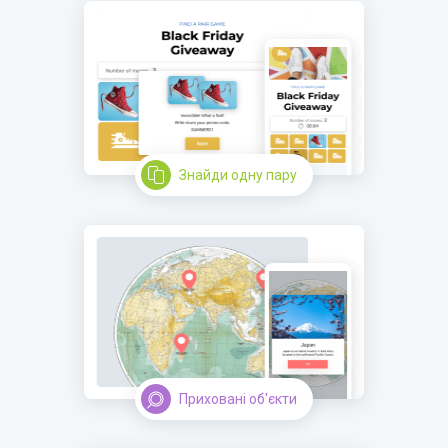
Знайди одну пару
Приховані об'єкти