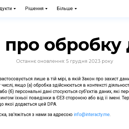
дукти
Рішення
Більше
 про обробку
Останнє оновлення: 5 грудня 2023 року
астосовується лише в тій мірі, в якій Закон про захист дан
ислі, якщо (а) обробка здійснюється в контексті діяльності
о (б) персональні дані стосуються суб'єктів даних, які пере
нгом їхньої поведінки в ЄЕЗ стороною або від її імені. Терм
до якої додається цей DPA.
ка, зв'яжіться з нами за адресою 
info@interacty.me
.