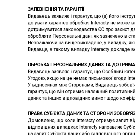
ЗАПЕВНЕННЯ ТА ГАРАНТІЇ
Видавець заявляє і гарантує, що (a) його інст
до уваги характер обробки, Interacty не може в
дотримуватися законодавства ЄС про захист дан
обробляти Персональні дані, як зазначено в ста
Незважаючи на вищевикладене, у випадку, якщ
Видавця, в такому випадку Interacty докладе 
ОБРОБКА ПЕРСОНАЛЬНИХ ДАНИХ ТА ДОТРИМА
Видавець заявляє і гарантує, що Особливі катег
Угодою, якщо на це немає письмової згоди Inte
У відносинах між Сторонами, Видавець зобов'яз
гарантує, що він отримає належний позитивний 
даних та інших відповідних вимог щодо конфіде
ПРАВА СУБ'ЄКТА ДАНИХ ТА СТОРОНИ ЗОБОВ'Я
Домовлено, що коли Interacty отримує запит від
відповідних випадках Interacty направляє Суб
на запит Суб'єкта даних або відповідного орг