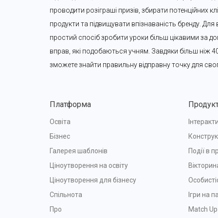
проводити розіграші призів, збирати потенційних клі
продукти та підвищувати впізнаваність бренду. Для в
простий спосіб зробити уроки більш цікавими за до
вправ, які подобаються учням. Завдяки більш ніж 4
зможете знайти правильну відправну точку для сво
Платформа
Продук
Освіта
Інтеракти
Бізнес
Конструк
Галерея шаблонів
Події в п
Ціноутворення на освіту
Вікторин
Ціноутворення для бізнесу
Особисті
Спільнота
Ігри на п
Про
Match Up