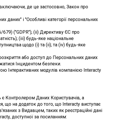
(включаючи, де це застосовно, Закон про 
них даних" і "Особливі категорії персональних 
679) ("GDPR"); (ii) Директиву ЄС про 
ість); (iii) будь-яке національне 
цтва щодо (i) та (ii); та (iv) будь-яке 
розкриття або доступ до Персональних даних 
ажатися Інцидентом безпеки.
ою Інтерактивних модулів компанією Interacty 
 є Контролером Даних Користувачів, а 
, що на додаток до того, що Interacty виступає 
язаних з Видавцем, таких як реєстраційні дані 
Видавця, і такі Персональні дані повинні використовуватися відповідно до Політики конфіденційності Interacty, доступної за посиланням: 