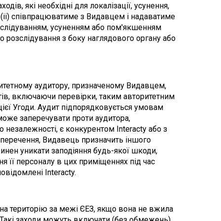
дів, які необхідні для локалізації, усунення, 
 (ii) співпрацюватиме з Видавцем і надаватиме 
зслідуванням, усуненням або пом'якшенням 
бо розслідування з боку наглядового органу або 
ритетному аудитору, призначеному Видавцем, 
тів, включаючи перевірки, таким авторитетним 
ієї Угоди. Аудит підпорядковується умовам 
 може заперечувати проти аудитора, 
незалежності, є конкурентом Interacty або з 
аперечення, Видавець призначить іншого 
инен уникати заподіяння будь-якої шкоди, 
ня її персоналу в цих приміщеннях під час 
відомлені Interacty.
на територію за межі ЄЕЗ, якщо вона не вжила 
 Такі заходи можуть включати (без обмежень) 