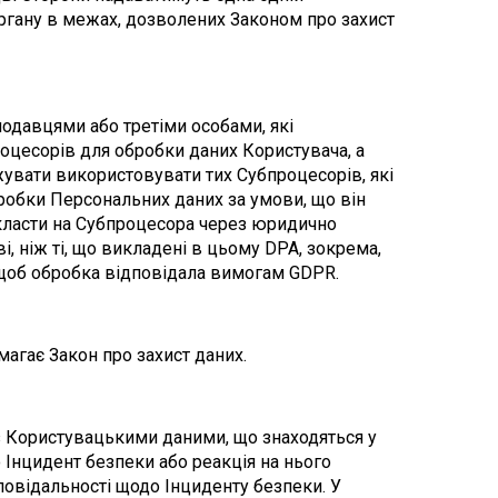
ргану в межах, дозволених Законом про захист 
одавцями або третіми особами, які 
оцесорів для обробки даних Користувача, а 
увати використовувати тих Субпроцесорів, які 
бробки Персональних даних за умови, що він 
окласти на Субпроцесора через юридично 
 ніж ті, що викладені в цьому DPA, зокрема, 
, щоб обробка відповідала вимогам GDPR.
имагає Закон про захист даних.
 з Користувацькими даними, що знаходяться у 
о Інцидент безпеки або реакція на нього 
повідальності щодо Інциденту безпеки. У 