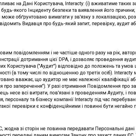
ває на Дані Користувача, Interacty: (i) вживатиме таких захо
ня будь-якого Інциденту безпеки та виявлення його причини;
 може обґрунтовано вимагати у зв'язку з локалізацією, ро
повідомить Видавця про будь-який запит, перевірку, аудит а
мовим повідомленням і не частіше одного разу на рік, авто
нстрації дотримання цієї DPA, і дозволяє проведення ауди
х Користувача ("Аудит") відповідно до положень та умов ц
ті (в тому числі по відношенню до третіх осіб). Interacty
овано вважає, що аудитор не має належної кваліфікації або 
я про заперечення"). У разі отримання Повідомлення про з
ць несе всі витрати, пов'язані з проведенням Аудиту, і пов
, персоналу та бізнесу компанії Interacty під час перебуван
акої перевірки є конфіденційними і повинні бути негайно по
, жодна зі сторін не повинна передавати Персональні дані 
дності передачі даним вимогам Закону про захист даних ЄС.