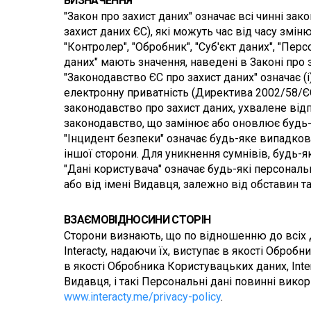
ВИЗНАЧЕННЯ
"Закон про захист даних" означає всі чинні зак
захист даних ЄС), які можуть час від часу змін
"Контролер", "Обробник", "Суб'єкт даних", "Перс
даних" мають значення, наведені в Законі про 
"Законодавство ЄС про захист даних" означає (i
електронну приватність (Директива 2002/58/ЄС),
законодавство про захист даних, ухвалене відпов
законодавство, що замінює або оновлює будь
"Інцидент безпеки" означає будь-яке випадков
іншої сторони. Для уникнення сумнівів, будь
"Дані користувача" означає будь-які персональ
або від імені Видавця, залежно від обставин т
ВЗАЄМОВІДНОСИНИ СТОРІН
Сторони визнають, що по відношенню до всіх Д
Interacty, надаючи їх, виступає в якості Оброб
в якості Обробника Користувацьких даних, Inte
www.interacty.me/privacy-policy
.