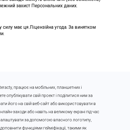
алежний захист Персональних даних.
силу має ця Ліцензійна угода. За винятком 
и.
eracty, працює на мобільних, планшетних і 
е опублікувати свій проект і поділитися ним за 
ти його на свій веб-сайт або використовувати в 
нлайн-заходи або навіть на великому екрані під час 
налаштувати за допомогою власного логотипу, 
доповнити функціями гейміфікації, такими як 