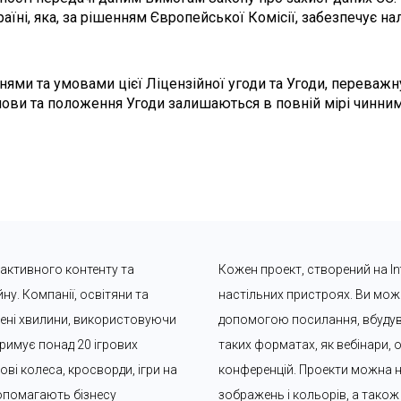
їні, яка, за рішенням Європейської Комісії, забезпечує н
ми та умовами цієї Ліцензійної угоди та Угоди, переважну 
умови та положення Угоди залишаються в повній мірі чинним
рактивного контенту та 
Кожен проект, створений на Int
у. Компанії, освітяни та 
настільних пристроях. Ви может
чені хвилини, використовуючи 
допомогою посилання, вбудува
римує понад 20 ігрових 
таких форматах, як вебінари, о
ві колеса, кросворди, ігри на 
конференцій. Проекти можна 
допомагають бізнесу 
зображень і кольорів, а також 