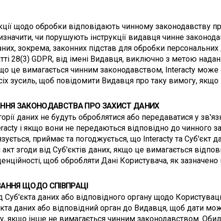
рукції щодо обробки відповідають чинному законодавству про
изначити, чи порушують інструкції видавця чинне законодавст
их, зокрема, законних підстав для обробки персональних дан
тті 28(3) GDPR, від імені Видавця, виключно з метою надання
о це вимагається чинним законодавством, Interacty може о
всіх зусиль, щоб повідомити Видавця про таку вимогу, якщ
ННЯ ЗАКОНОДАВСТВА ПРО ЗАХИСТ ДАНИХ
орії даних не будуть оброблятися або передаватися у зв'язк
racty і якщо вони не передаються відповідно до чинного з
ується, приймає та погоджується, що Interacty та Суб'єкт 
акт згоди від Суб'єктів даних, якщо це вимагається відпов
нційності, щоб обробляти Дані Користувача, як зазначено в
ЗАННЯ ЩОДО СПІВПРАЦІ
 Суб'єкта даних або відповідного органу щодо Користувацьки
'єкта даних або відповідний орган до Видавця, щоб дати м
ану, якщо інше не вимагається чинним законодавством. Обид