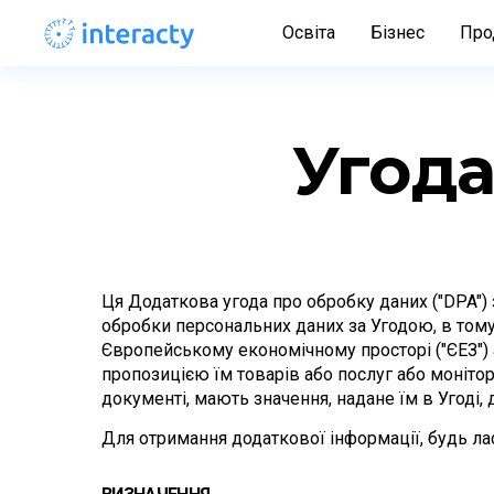
Освіта
Бізнес
Про
Угода
Ця Додаткова угода про обробку даних ("DPA") з
обробки персональних даних за Угодою, в тому ч
Європейському економічному просторі ("ЄЕЗ") аб
пропозицією їм товарів або послуг або монітори
документі, мають значення, надане їм в Угоді, 
Для отримання додаткової інформації, будь лас