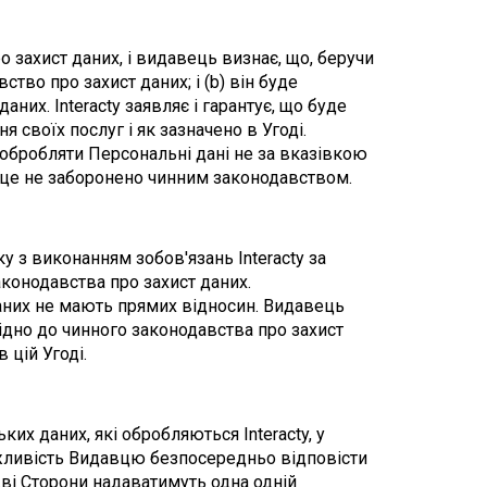
 захист даних, і видавець визнає, що, беручи 
во про захист даних; і (b) він буде 
их. Interacty заявляє і гарантує, що буде 
 своїх послуг і як зазначено в Угоді. 
бробляти Персональні дані не за вказівкою 
о це не заборонено чинним законодавством.
у з виконанням зобов'язань Interacty за 
аконодавства про захист даних.
даних не мають прямих відносин. Видавець 
ідно до чинного законодавства про захист 
 цій Угоді.
х даних, які обробляються Interacty, у 
ожливість Видавцю безпосередньо відповісти 
ві Сторони надаватимуть одна одній 