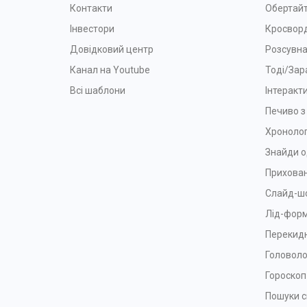
Контакти
Обертайт
Інвестори
Кросвор
Довідковий центр
Розсувна
Канал на Youtube
Тоді/Зар
Всі шаблони
Інтеракт
Печиво 
Хронолог
Знайди о
Прихован
Слайд-ш
Лід-фор
Перекидн
Головол
Гороскоп
Пошуки с