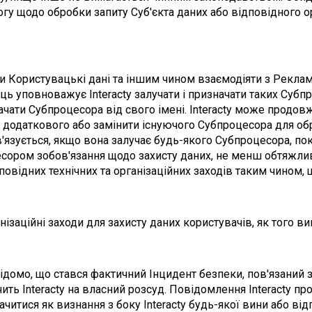
у щодо обробки запиту Суб'єкта даних або відповідного о
и Користувацькі дані та іншим чином взаємодіяти з Реклам
ь уповноважує Interacty залучати і призначати таких Субпр
ти Субпроцесора від свого імені. Interacty може продовж
чити додаткового або замінити існуючого Субпроцесора для о
в'язується, якщо вона залучає будь-якого Субпроцесора, п
есором зобов'язання щодо захисту даних, не менш обтяжливі,
дповідних технічних та організаційних заходів таким чином
анізаційні заходи для захисту даних користувачів, як того в
 відомо, що стався фактичний Інцидент безпеки, пов'язаний
чить Interacty на власний розсуд. Повідомлення Interacty пр
читися як визнання з боку Interacty будь-якої вини або від