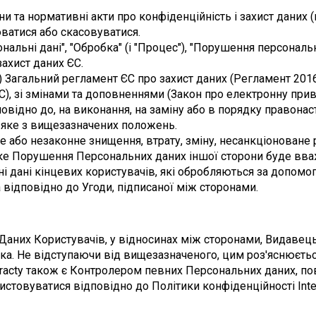
они та нормативні акти про конфіденційність і захист даних 
юватися або скасовуватися.
ональні дані", "Обробка" (і "Процес"), "Порушення персональ
захист даних ЄС.
) Загальний регламент ЄС про захист даних (Регламент 2016/
 зі змінами та доповненнями (Закон про електронну приватн
ідно до, на виконання, на заміну або в порядку правонаступни
-яке з вищезазначених положень.
е або незаконне знищення, втрату, зміну, несанкціоноване 
-яке Порушення Персональних даних іншої сторони буде вв
ні дані кінцевих користувачів, які обробляються за допомог
а відповідно до Угоди, підписаної між сторонами.
аних Користувачів, у відносинах між сторонами, Видавець
ника. Не відступаючи від вищезазначеного, цим роз'яснюється
racty також є Контролером певних Персональних даних, пов'