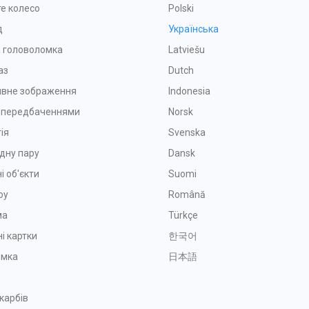
е колесо
Polski
д
Українська
 головоломка
Latviešu
аз
Dutch
ивне зображення
Indonesia
з передбаченнями
Norsk
ія
Svenska
дну пару
Dansk
і об'єкти
Suomi
оу
Română
ма
Türkçe
і картки
한국어
омка
日本語
карбів