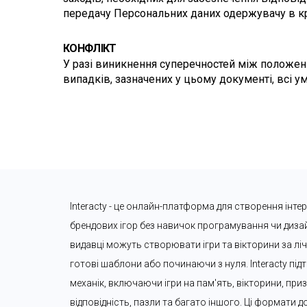
передачу Персональних даних одержувачу в кра
КОНФЛІКТ
У разі виникнення суперечностей між положення
випадків, зазначених у цьому документі, всі 
Interacty - це онлайн-платформа для створення інте
брендових ігор без навичок програмування чи дизайн
видавці можуть створювати ігри та вікторини за лі
готові шаблони або починаючи з нуля. Interacty підт
механік, включаючи ігри на пам'ять, вікторини, призо
відповідність, пазли та багато іншого. Ці формати 