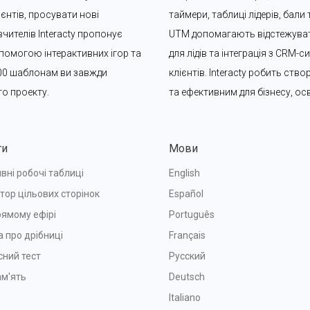
єнтів, просувати нові 
таймери, таблиці лідерів, бали
чителів Interacty пропонує 
UTM допомагають відстежувати
помогою інтерактивних ігор та 
для лідів та інтеграція з CRM
00 шаблонам ви завжди 
клієнтів. Interacty робить ств
го проекту.
та ефективним для бізнесу, осв
ти
Мови
вні робочі таблиці
English
тор цільових сторінок
Español
рямому ефірі
Português
а про дрібниці
Français
сний тест
Русский
ам'ять
Deutsch
Italiano