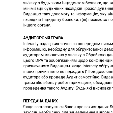
зв'язку з будь-яким Інцидентом безпеки, що впли
мінімізації будь-яких наслідків і розслідуван
Видавцю таку допомогу та інформацію, яку він
наслідків Інциденту безпеки; і (iii) письмово 
іншого органу.
АУДИТОРСЬКІ ПРАВА
Interacty надає, виключно за попереднім пись
інформацію, необхідну для обґрунтованої демо
аудитором виключно у зв'язку з Обробкою дани
цього DPA та зобов'язанням щодо конфіденційнос
призначеного Видавцем, якщо Interacty обґрунт
інших причин явно не підходить ("Повідомленн
аудитора або проведе Аудит самостійно. Видаве
травм або збоїв у роботі приміщень, обладнання
проведення такого Аудиту. Будь-які висновки т
ПЕРЕДАЧА ДАНИХ
Якщо застосовується Закон про захист даних ЄС
заходів, необхідних для забезпечення відпові