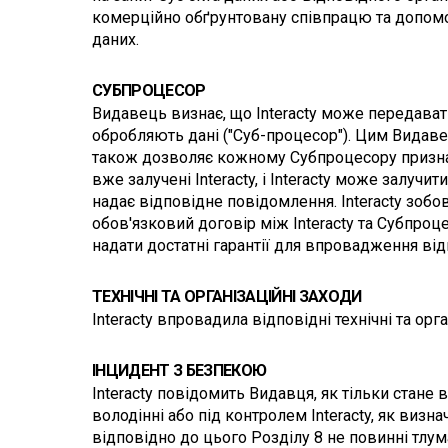
комерційно обґрунтовану співпрацю та допомог
даних.
СУБПРОЦЕСОР
Видавець визнає, що Interacty може передават
обробляють дані ("Суб-процесор"). Цим Видавец
також дозволяє кожному Субпроцесору признача
вже залучені Interacty, і Interacty може залу
надає відповідне повідомлення. Interacty зобо
обов'язковий договір між Interacty та Субпроц
надати достатні гарантії для впровадження ві
ТЕХНІЧНІ ТА ОРГАНІЗАЦІЙНІ ЗАХОДИ
Interacty впровадила відповідні технічні та орг
ІНЦИДЕНТ З БЕЗПЕКОЮ
Interacty повідомить Видавця, як тільки стане
володінні або під контролем Interacty, як визна
відповідно до цього Розділу 8 не повинні тлума