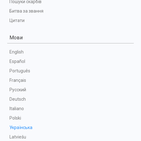
Пошуки скарбів
Битва за звання
Цитати
Мови
English
Español
Português
Français
Русский
Deutsch
Italiano
Polski
Українська
Latviešu