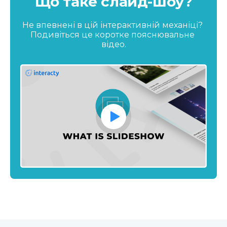
Що таке слайд-шоу?
Не впевнені в цій інтерактивній механіці? 
Подивіться це коротке пояснювальне 
відео.