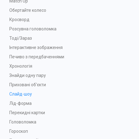
Match Up
Обертайте колесо
Кросворд
Розсувна головоломка
Тоді/Зараз
Інтерактивне зображення
Печиво з передбаченнями
Хронологія
Знайди одну пару
Приховані об'єкти
Слайд-шоу
Лід-форма
Перекидні картки
Головоломка
Гороскоп