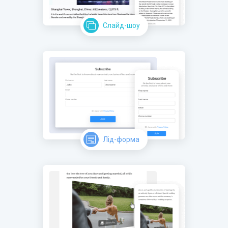
Слайд-шоу
Лід-форма