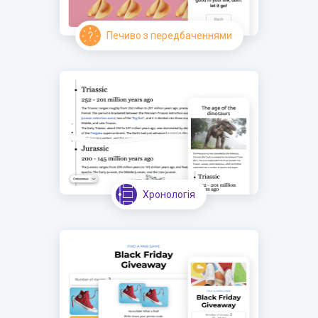
Печиво з передбаченнями
Хронологія