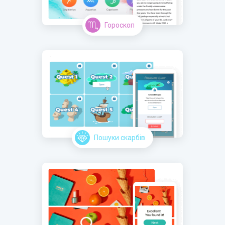
Гороскоп
Пошуки скарбів