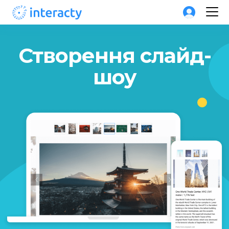
Створення слайд-
шоу