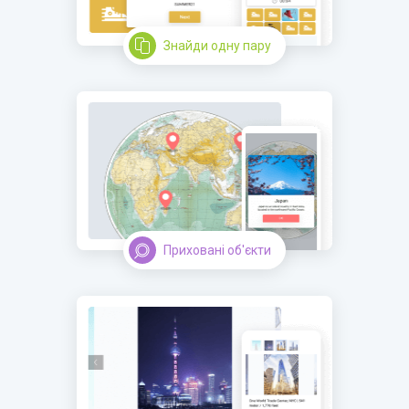
Знайди одну пару
Приховані об'єкти