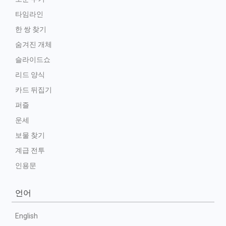
타임라인
한 쌍 찾기
숨겨진 개체
슬라이드쇼
리드 양식
카드 뒤집기
퍼즐
운세
보물 찾기
계급 전투
인용문
언어
English