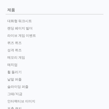
제품
대화형 워크시트
랜딩 페이지 빌더
라이브 게임 이벤트
퀴즈 퀴즈
성격 퀴즈
메모리 게임
매치업
휠 돌리기
낱말 퍼즐
슬라이딩 퍼즐
그때/지금
인터랙티브 이미지
포춘 쿠키