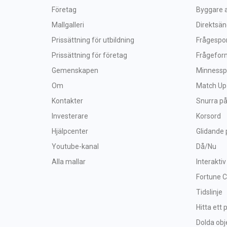
Företag
Byggare a
Mallgalleri
Direktsä
Prissättning för utbildning
Frågespo
Prissättning för företag
Frågefor
Gemenskapen
Minnessp
Om
Match Up
Kontakter
Snurra på
Investerare
Korsord
Hjälpcenter
Glidande 
Youtube-kanal
Då/Nu
Alla mallar
Interaktiv
Fortune 
Tidslinje
Hitta ett 
Dolda obj