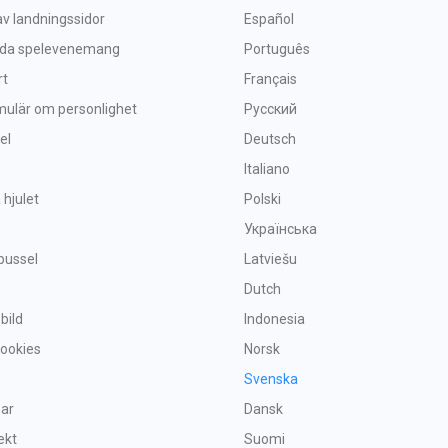
v landningssidor
Español
nda spelevenemang
Português
rt
Français
mulär om personlighet
Русский
el
Deutsch
Italiano
 hjulet
Polski
Українська
pussel
Latviešu
Dutch
 bild
Indonesia
Cookies
Norsk
Svenska
par
Dansk
ekt
Suomi