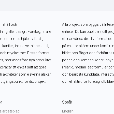
nnehåll och 
Alla projekt som byggs på Interac
g eller design. Företag, lärare 
enheter. Du kan publicera ditt pro
minuter med hjälp av färdiga 
eller använda det i liveformat s
ekaniker, inklusive minnesspel, 
på en stor skärm under konferen
l och mycket mer. Dessa format 
bilder och färger och förbättras 
ads, marknadsföra nya produkter 
poäng och kampanjkoder. Inbyggd
acty ett enkelt sätt att göra 
i realtid, medan leadformulär oc
aktiviteter som eleverna älskar. 
och bearbeta kunddata. Interacty g
t utgångspunkt för ditt projekt.
och effektivt för företag, utbild
er
Språk
va arbetsblad
English