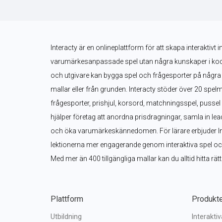
Interacty är en onlineplattform för att skapa interaktivt i
varumärkesanpassade spel utan några kunskaper i kodnin
och utgivare kan bygga spel och frågesporter på några 
mallar eller från grunden. Interacty stöder över 20 spelm
frågesporter, prishjul, korsord, matchningsspel, pusse
hjälper företag att anordna prisdragningar, samla in le
och öka varumärkeskännedomen. För lärare erbjuder Inter
lektionerna mer engagerande genom interaktiva spel och 
Med mer än 400 tillgängliga mallar kan du alltid hitta rät
Plattform
Produkt
Utbildning
Interakti