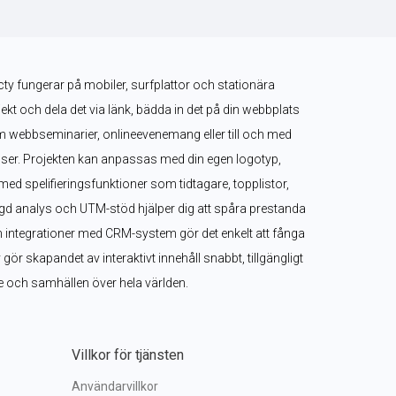
ty fungerar på mobiler, surfplattor och stationära 
jekt och dela det via länk, bädda in det på din webbplats 
om webbseminarier, onlineevenemang eller till och med 
ser. Projekten kan anpassas med din egen logotyp, 
med spelifieringsfunktioner som tidtagare, topplistor, 
 analys och UTM-stöd hjälper dig att spåra prestanda 
h integrationer med CRM-system gör det enkelt att fånga 
ör skapandet av interaktivt innehåll snabbt, tillgängligt 
are och samhällen över hela världen.
Villkor för tjänsten
Användarvillkor