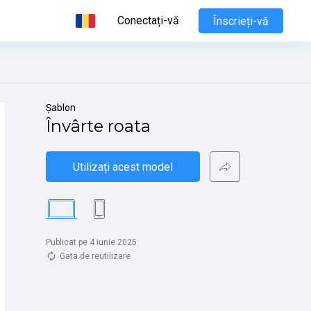
Conectați-vă
Înscrieți-vă
Șablon
Învârte roata
Utilizați acest model
Publicat pe 4 iunie 2025
Gata de reutilizare