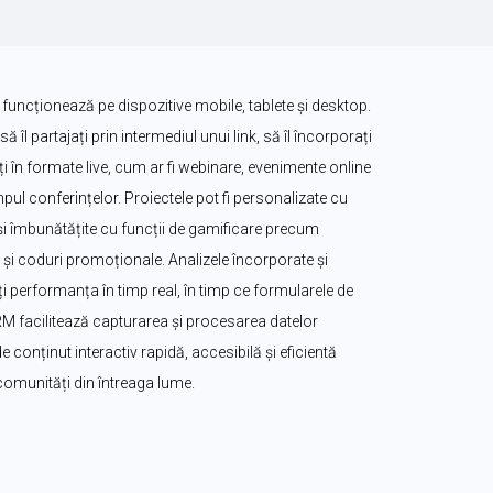
 funcționează pe dispozitive mobile, tablete și desktop. 
să îl partajați prin intermediul unui link, să îl încorporați 
zați în formate live, cum ar fi webinare, evenimente online 
ul conferințelor. Proiectele pot fi personalizate cu 
. și îmbunătățite cu funcții de gamificare precum 
i coduri promoționale. Analizele încorporate și 
 performanța în timp real, în timp ce formularele de 
CRM facilitează capturarea și procesarea datelor 
e conținut interactiv rapidă, accesibilă și eficientă 
 comunități din întreaga lume.