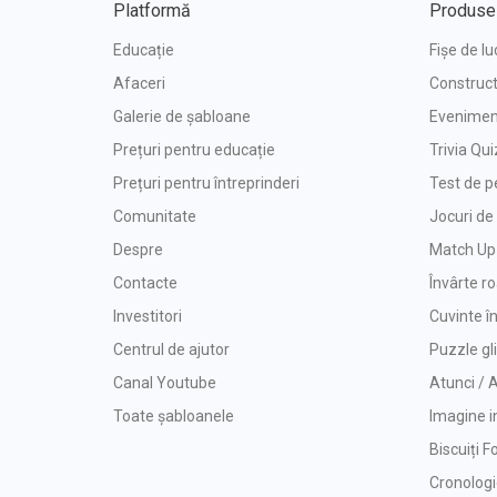
Platformă
Produse
Educație
Fișe de lu
Afaceri
Construct
Galerie de șabloane
Eveniment
Prețuri pentru educație
Trivia Qui
Prețuri pentru întreprinderi
Test de p
Comunitate
Jocuri d
Despre
Match Up
Contacte
Învârte r
Investitori
Cuvinte î
Centrul de ajutor
Puzzle gl
Canal Youtube
Atunci /
Toate șabloanele
Imagine i
Biscuiți F
Cronolog