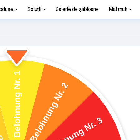
oduse
Soluții
Galerie de șabloane
Mai mult