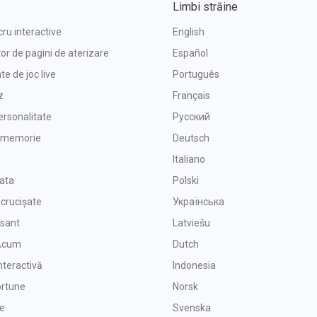
Limbi străine
cru interactive
English
or de pagini de aterizare
Español
e de joc live
Português
z
Français
ersonalitate
Русский
e memorie
Deutsch
Italiano
oata
Polski
ncrucișate
Українська
isant
Latviešu
 Acum
Dutch
nteractivă
Indonesia
ortune
Norsk
ie
Svenska