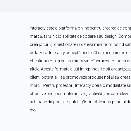
Interacty este o platformă online pentru crearea de conțin
marcă, fără nicio abilitate de codare sau design. Companii
crea jocuri și chestionare în câteva minute, folosind șa
de la zero. Interacty acceptă peste 20 de mecanisme de j
chestionare, roți cu premii, cuvinte încrucișate, jocuri de 
altele. Aceste formate ajută întreprinderile să organizeze
clienți potențiali, să promoveze produse noi și să creas
mărcii. Pentru profesori, Interacty oferă o modalitate sim
atractive prin jocuri interactive și activități pe care elevi
șabloane disponibile, puteți găsi întotdeauna punctul de p
dvs.