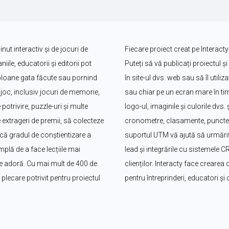
ut interactiv și de jocuri de 
Fiecare proiect creat pe Interacty
le, educatorii și editorii pot 
Puteți să vă publicați proiectul și 
bloane gata făcute sau pornind 
în site-ul dvs. web sau să îl utili
oc, inclusiv jocuri de memorie, 
sau chiar pe un ecran mare în timp
potrivire, puzzle-uri și multe 
logo-ul, imaginile și culorile dvs
 extrageri de premii, să colecteze 
cronometre, clasamente, puncte ș
că gradul de conștientizare a 
suportul UTM vă ajută să urmăriți
plă de a face lecțiile mai 
lead și integrările cu sistemele 
i le adoră. Cu mai mult de 400 de 
clienților. Interacty face crearea d
lecare potrivit pentru proiectul 
pentru întreprinderi, educatori și