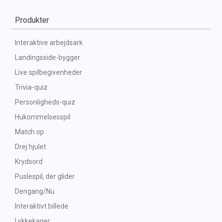
Produkter
Interaktive arbejdsark
Landingsside-bygger
Live spilbegivenheder
Trivia-quiz
Personligheds-quiz
Hukommelsesspil
Match op
Drej hjulet
Krydsord
Puslespil, der glider
Dengang/Nu
Interaktivt billede
Lykkekager