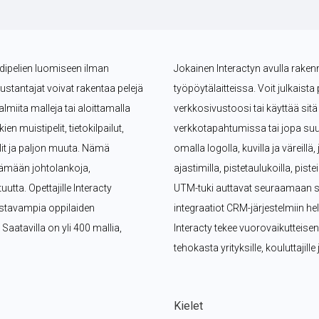
ndipelien luomiseen ilman 
Jokainen Interactyn avulla rakennet
kustantajat voivat rakentaa pelejä 
työpöytälaitteissa. Voit julkaista 
miita malleja tai aloittamalla 
verkkosivustoosi tai käyttää si
n muistipelit, tietokilpailut, 
verkkotapahtumissa tai jopa suu
lit ja paljon muuta. Nämä 
omalla logolla, kuvilla ja väreillä
ämään johtolankoja, 
ajastimilla, pistetaulukoilla, pist
tta. Opettajille Interacty 
UTM-tuki auttavat seuraamaan suo
ostavampia oppilaiden 
integraatiot CRM-järjestelmiin hel
 Saatavilla on yli 400 mallia, 
Interacty tekee vuorovaikutteise
tehokasta yrityksille, kouluttajill
Kielet