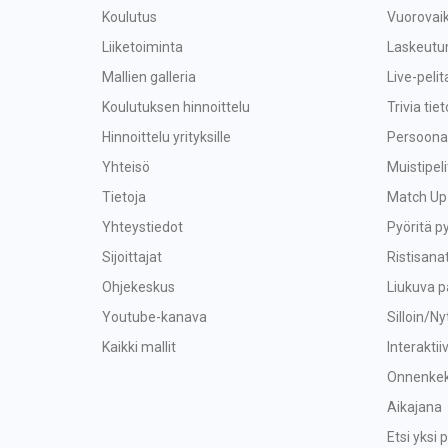
Koulutus
Vuorovaik
Liiketoiminta
Laskeutu
Mallien galleria
Live-peli
Koulutuksen hinnoittelu
Trivia tiet
Hinnoittelu yrityksille
Persoonal
Yhteisö
Muistipeli
Tietoja
Match Up
Yhteystiedot
Pyöritä p
Sijoittajat
Ristisana
Ohjekeskus
Liukuva p
Youtube-kanava
Silloin/Ny
Kaikki mallit
Interaktii
Onnenkek
Aikajana
Etsi yksi p