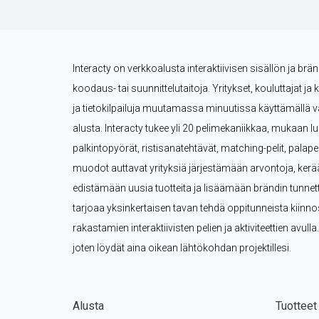
Interacty on verkkoalusta interaktiivisen sisällön ja brä
koodaus- tai suunnittelutaitoja. Yritykset, kouluttajat ja 
ja tietokilpailuja muutamassa minuutissa käyttämällä val
alusta. Interacty tukee yli 20 pelimekaniikkaa, mukaan lukie
palkintopyörät, ristisanatehtävät, matching-pelit, palape
muodot auttavat yrityksiä järjestämään arvontoja, kerä
edistämään uusia tuotteita ja lisäämään brändin tunnettuu
tarjoaa yksinkertaisen tavan tehdä oppitunneista kiinn
rakastamien interaktiivisten pelien ja aktiviteettien avulla.
joten löydät aina oikean lähtökohdan projektillesi.
Alusta
Tuotteet