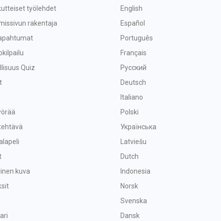
utteiset työlehdet
English
missivun rakentaja
Español
tapahtumat
Português
okilpailu
Français
lisuus Quiz
Русский
t
Deutsch
Italiano
yörää
Polski
tehtävä
Українська
alapeli
Latviešu
t
Dutch
vinen kuva
Indonesia
sit
Norsk
Svenska
ari
Dansk