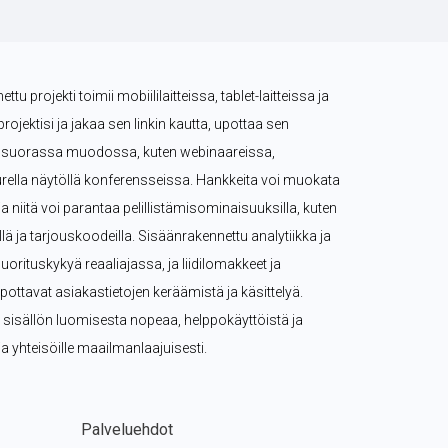
tu projekti toimii mobiililaitteissa, tablet-laitteissa ja 
projektisi ja jakaa sen linkin kautta, upottaa sen 
tä suorassa muodossa, kuten webinaareissa, 
rella näytöllä konferensseissa. Hankkeita voi muokata 
, ja niitä voi parantaa pelillistämisominaisuuksilla, kuten 
eillä ja tarjouskoodeilla. Sisäänrakennettu analytiikka ja 
rituskykyä reaaliajassa, ja liidilomakkeet ja 
pottavat asiakastietojen keräämistä ja käsittelyä. 
n sisällön luomisesta nopeaa, helppokäyttöistä ja 
e ja yhteisöille maailmanlaajuisesti.
Palveluehdot