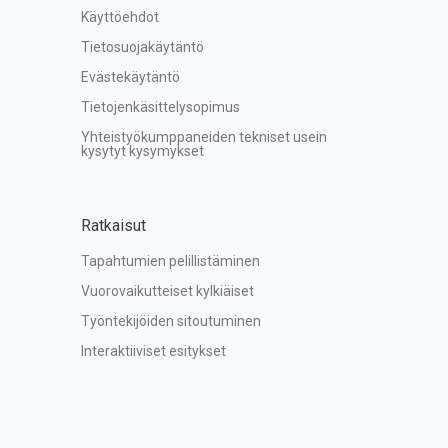
Käyttöehdot
Tietosuojakäytäntö
Evästekäytäntö
Tietojenkäsittelysopimus
Yhteistyökumppaneiden tekniset usein 
kysytyt kysymykset
Ratkaisut
Tapahtumien pelillistäminen
Vuorovaikutteiset kylkiäiset
Työntekijöiden sitoutuminen
Interaktiiviset esitykset