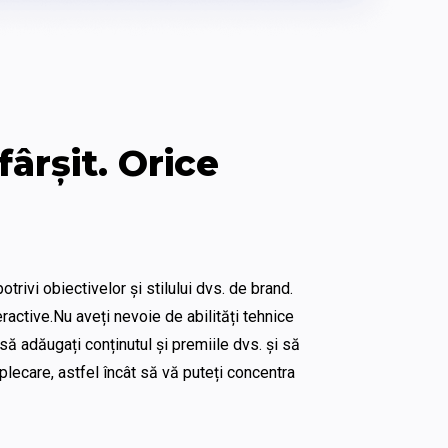
ârșit. Orice 
rivi obiectivelor și stilului dvs. de brand. 
active.Nu aveți nevoie de abilități tehnice 
ă adăugați conținutul și premiile dvs. și să 
lecare, astfel încât să vă puteți concentra 