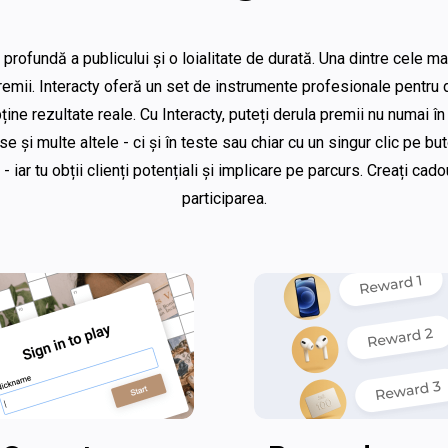
ofundă a publicului și o loialitate de durată. Una dintre cele mai 
premii. Interacty oferă un set de instrumente profesionale pentru
ține rezultate reale. Cu Interacty, puteți derula premii nu numai î
se și multe altele - ci și în teste sau chiar cu un singur clic pe 
 - iar tu obții clienți potențiali și implicare pe parcurs. Creați ca
participarea.