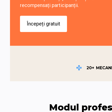
recompensați participanții.
Începeți gratuit
20+
MECANI
Modul profes