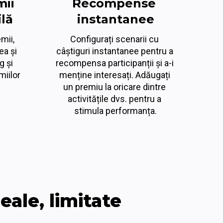
ii 
Recompense 
lă
instantanee
mii, 
Configurați scenarii cu 
a și 
câștiguri instantanee pentru a 
 și 
recompensa participanții și a-i 
iilor 
menține interesați. Adăugați 
un premiu la oricare dintre 
activitățile dvs. pentru a 
stimula performanța.
eale, limitate