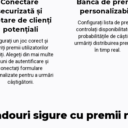
Conectare 
Banca de prem
securizată și 
personalizabi
tare de clienți 
Configurați lista de pre
potențiali
controlați disponibilitate
probabilitățile de câștig
gurați un joc corect și 
urmăriți distribuirea prem
iți premii utilizatorilor 
în timp real.
iți. Alegeți din mai multe 
uni de autentificare și 
onectați formulare 
nalizate pentru a urmări 
câștigătorii.
douri sigure cu premii r