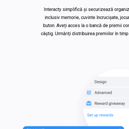
Interacty simplifică și securizează organiz
inclusiv memorie, cuvinte încrucișate, jocu
buton. Aveți acces la o bancă de premii conv
câștig. Urmăriți distribuirea premiilor în ti