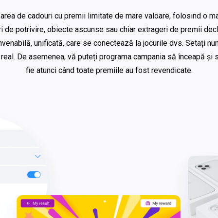
area de cadouri cu premii limitate de mare valoare, folosind o mar
ri de potrivire, obiecte ascunse sau chiar extrageri de premii decl
enabilă, unificată, care se conectează la jocurile dvs. Setați numă
mp real. De asemenea, vă puteți programa campania să înceapă și să
fie atunci când toate premiile au fost revendicate.