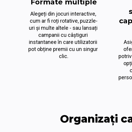
Formate multiple
Alegeți din jocuri interactive, 
cap
cum ar fi roți rotative, puzzle-
uri și multe altele - sau lansați 
campanii cu câștiguri 
instantanee în care utilizatorii 
Asi
pot obține premii cu un singur 
ofer
clic.
potriv
opți
c
perso
Organizați ca