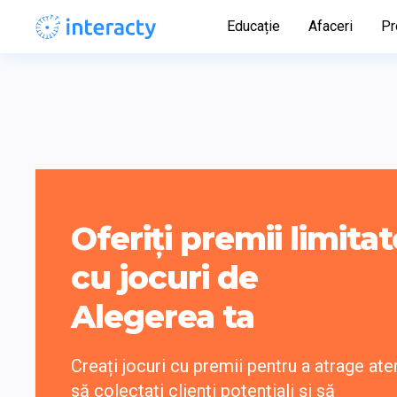
Educație
Afaceri
Pr
Oferiți premii limitate
cu jocuri de

Alegerea ta
Creați jocuri cu premii pentru a atrage atenț
să colectați clienți potențiali și să 