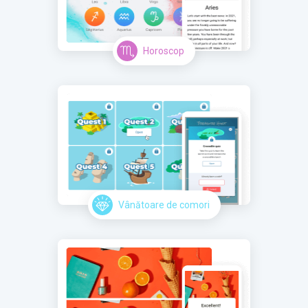
Horoscop
Vânătoare de comori