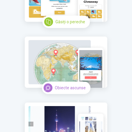
Găsiți o pereche
Obiecte ascunse