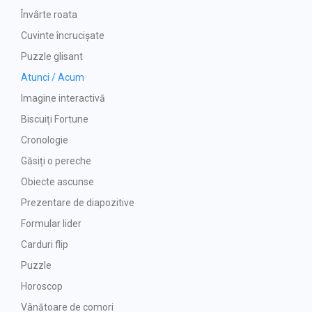
Învârte roata
Cuvinte încrucișate
Puzzle glisant
Atunci / Acum
Imagine interactivă
Biscuiți Fortune
Cronologie
Găsiți o pereche
Obiecte ascunse
Prezentare de diapozitive
Formular lider
Carduri flip
Puzzle
Horoscop
Vânătoare de comori