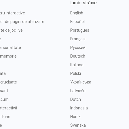
Limbi străine
cru interactive
English
or de pagini de aterizare
Español
e de joc live
Português
z
Français
ersonalitate
Русский
e memorie
Deutsch
Italiano
oata
Polski
ncrucișate
Українська
isant
Latviešu
 Acum
Dutch
nteractivă
Indonesia
ortune
Norsk
ie
Svenska