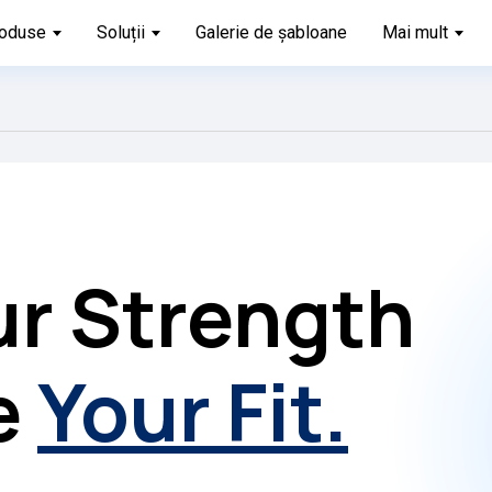
oduse
Soluții
Galerie de șabloane
Mai mult