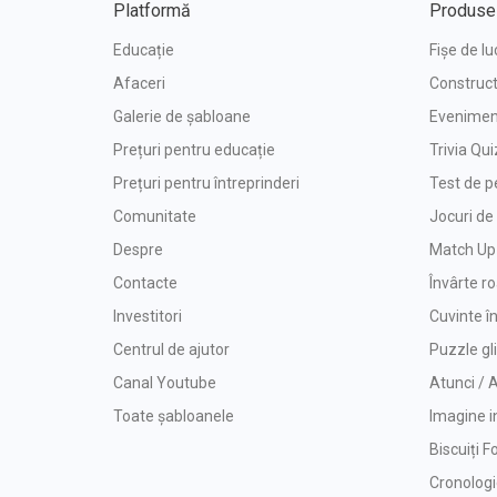
Platformă
Produse
Educație
Fișe de lu
Afaceri
Construct
Galerie de șabloane
Eveniment
Prețuri pentru educație
Trivia Qui
Prețuri pentru întreprinderi
Test de p
Comunitate
Jocuri d
Despre
Match Up
Contacte
Învârte r
Investitori
Cuvinte î
Centrul de ajutor
Puzzle gl
Canal Youtube
Atunci /
Toate șabloanele
Imagine i
Biscuiți F
Cronolog