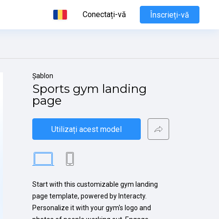
Conectați-vă
Înscrieți-vă
Șablon
Sports gym landing 
page
Utilizați acest model
Start with this customizable gym landing 
page template, powered by Interacty. 
Personalize it with your gym's logo and 