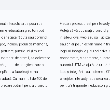
ut interactiv și de jocuri de 
Fiecare proiect creat pe Interacty
le, educatorii și editorii pot 
Puteți să vă publicați proiectul și 
bloane gata făcute sau pornind 
în site-ul dvs. web sau să îl utili
oc, inclusiv jocuri de memorie, 
sau chiar pe un ecran mare în timp
potrivire, puzzle-uri și multe 
logo-ul, imaginile și culorile dvs
 extrageri de premii, să colecteze 
cronometre, clasamente, puncte ș
că gradul de conștientizare a 
suportul UTM vă ajută să urmăriți
plă de a face lecțiile mai 
lead și integrările cu sistemele 
i le adoră. Cu mai mult de 400 de 
clienților. Interacty face crearea d
lecare potrivit pentru proiectul 
pentru întreprinderi, educatori și