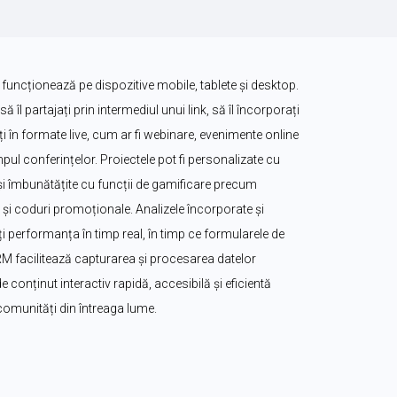
 funcționează pe dispozitive mobile, tablete și desktop. 
să îl partajați prin intermediul unui link, să îl încorporați 
zați în formate live, cum ar fi webinare, evenimente online 
ul conferințelor. Proiectele pot fi personalizate cu 
. și îmbunătățite cu funcții de gamificare precum 
i coduri promoționale. Analizele încorporate și 
 performanța în timp real, în timp ce formularele de 
CRM facilitează capturarea și procesarea datelor 
e conținut interactiv rapidă, accesibilă și eficientă 
 comunități din întreaga lume.