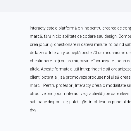
Interacty este o platformă online pentru crearea de conțin
marcă, fără nicio abilitate de codare sau design. Companii
crea jocuri și chestionare în câteva minute, folosind șa
de la zero. Interacty acceptă peste 20 de mecanisme de j
chestionare, roți cu premii, cuvinte încrucișate, jocuri de 
altele. Aceste formate ajută întreprinderile să organizeze
clienți potențiali, să promoveze produse noi și să creas
mărcii. Pentru profesori, Interacty oferă o modalitate sim
atractive prin jocuri interactive și activități pe care elevi
șabloane disponibile, puteți găsi întotdeauna punctul de p
dvs.