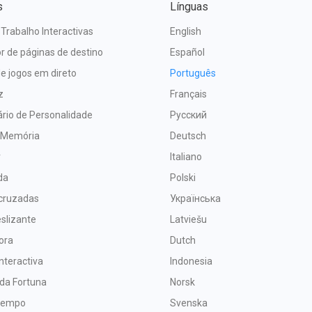
s
Línguas
 Trabalho Interactivas
English
r de páginas de destino
Español
e jogos em direto
Português
z
Français
rio de Personalidade
Русский
 Memória
Deutsch
r
Italiano
da
Polski
 cruzadas
Українська
slizante
Latviešu
ora
Dutch
nteractiva
Indonesia
 da Fortuna
Norsk
 tempo
Svenska