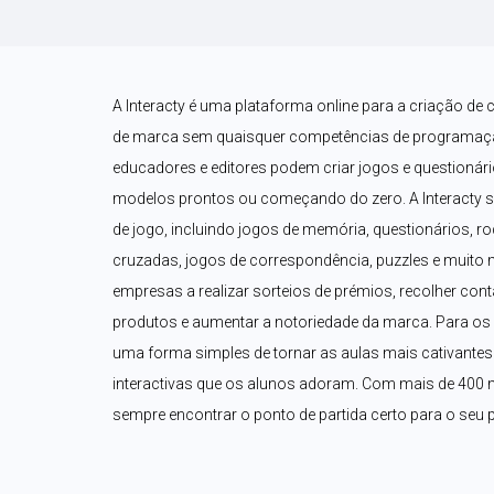
A Interacty é uma plataforma online para a criação de 
de marca sem quaisquer competências de programaçã
educadores e editores podem criar jogos e questionári
modelos prontos ou começando do zero. A Interacty 
de jogo, incluindo jogos de memória, questionários, ro
cruzadas, jogos de correspondência, puzzles e muito 
empresas a realizar sorteios de prémios, recolher con
produtos e aumentar a notoriedade da marca. Para os p
uma forma simples de tornar as aulas mais cativantes a
interactivas que os alunos adoram. Com mais de 400 m
sempre encontrar o ponto de partida certo para o seu p