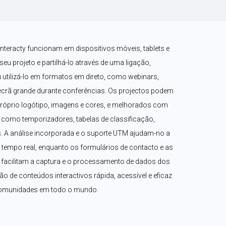
nteracty funcionam em dispositivos móveis, tablets e 
u projeto e partilhá-lo através de uma ligação, 
 utilizá-lo em formatos em direto, como webinars, 
rã grande durante conferências. Os projectos podem 
róprio logótipo, imagens e cores, e melhorados com 
como temporizadores, tabelas de classificação, 
 A análise incorporada e o suporte UTM ajudam-no a 
mpo real, enquanto os formulários de contacto e as 
acilitam a captura e o processamento de dados dos 
ção de conteúdos interactivos rápida, acessível e eficaz 
comunidades em todo o mundo.