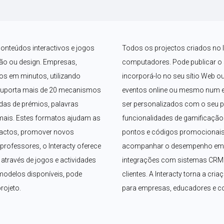
conteúdos interactivos e jogos 
Todos os projectos criados no I
o ou design. Empresas, 
computadores. Pode publicar o se
os em minutos, utilizando 
incorporá-lo no seu sítio Web ou
suporta mais de 20 mecanismos 
eventos online ou mesmo num ec
das de prémios, palavras 
ser personalizados com o seu p
mais. Estes formatos ajudam as 
funcionalidades de gamificação 
tactos, promover novos 
pontos e códigos promocionais.
rofessores, o Interacty oferece 
acompanhar o desempenho em te
través de jogos e actividades 
integrações com sistemas CRM f
odelos disponíveis, pode 
clientes. A Interacty torna a cria
rojeto.
para empresas, educadores e 