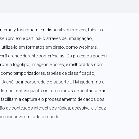
nteracty funcionam em dispositivos móveis, tablets e 
u projeto e partilhá-lo através de uma ligação, 
 utilizá-lo em formatos em direto, como webinars, 
rã grande durante conferências. Os projectos podem 
róprio logótipo, imagens e cores, e melhorados com 
como temporizadores, tabelas de classificação, 
 A análise incorporada e o suporte UTM ajudam-no a 
mpo real, enquanto os formulários de contacto e as 
acilitam a captura e o processamento de dados dos 
ção de conteúdos interactivos rápida, acessível e eficaz 
comunidades em todo o mundo.