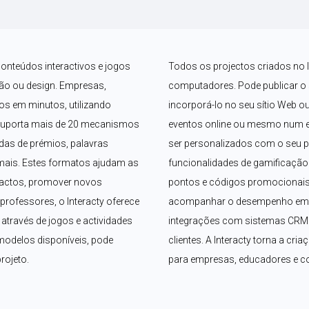
conteúdos interactivos e jogos 
Todos os projectos criados no I
o ou design. Empresas, 
computadores. Pode publicar o se
os em minutos, utilizando 
incorporá-lo no seu sítio Web ou
suporta mais de 20 mecanismos 
eventos online ou mesmo num ec
das de prémios, palavras 
ser personalizados com o seu p
mais. Estes formatos ajudam as 
funcionalidades de gamificação 
tactos, promover novos 
pontos e códigos promocionais.
rofessores, o Interacty oferece 
acompanhar o desempenho em te
través de jogos e actividades 
integrações com sistemas CRM f
odelos disponíveis, pode 
clientes. A Interacty torna a cria
rojeto.
para empresas, educadores e 