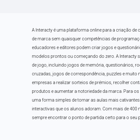
A Interacty é uma plataforma online para a criação de 
de marca sem quaisquer competências de programaçã
educadores e editores podem criar jogos e questionári
modelos prontos ou começando do zero. A Interacty 
de jogo, incluindo jogos de memória, questionários, ro
cruzadas, jogos de correspondência, puzzles e muito 
empresas a realizar sorteios de prémios, recolher con
produtos e aumentar a notoriedade da marca. Para os p
uma forma simples de tornar as aulas mais cativantes a
interactivas que os alunos adoram. Com mais de 400 m
sempre encontrar o ponto de partida certo para o seu p