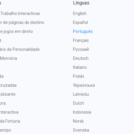
s
Línguas
 Trabalho Interactivas
English
r de páginas de destino
Español
e jogos em direto
Português
z
Français
rio de Personalidade
Русский
 Memória
Deutsch
r
Italiano
da
Polski
 cruzadas
Українська
slizante
Latviešu
ora
Dutch
nteractiva
Indonesia
 da Fortuna
Norsk
 tempo
Svenska