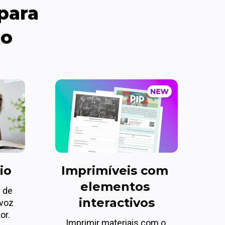
para 
lo
io
Imprimíveis com 
elementos 
 de 
interactivos
voz 
or.
Imprimir materiais com o 