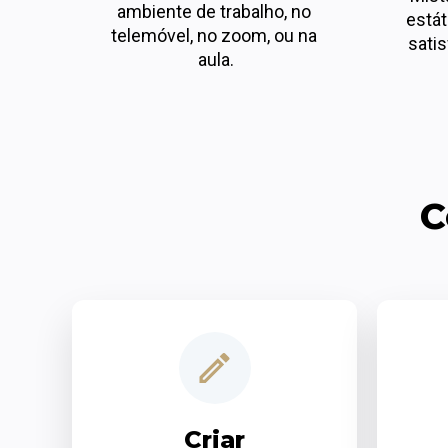
ambiente de trabalho, no 
estát
telemóvel, no zoom, ou na 
sati
aula.
C
Criar