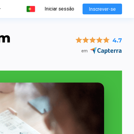
Iniciar sessão
Inscrever-se
m 
4.7
em