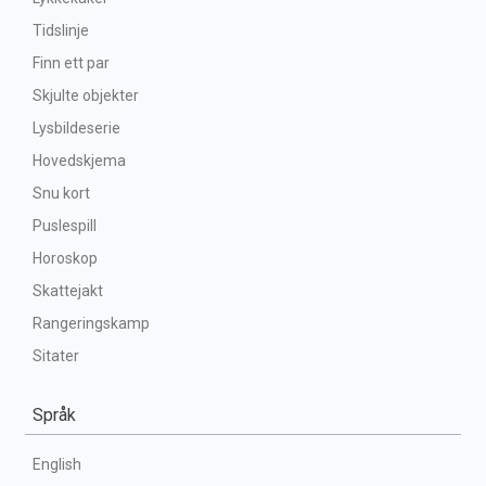
Tidslinje
Finn ett par
Skjulte objekter
Lysbildeserie
Hovedskjema
Snu kort
Puslespill
Horoskop
Skattejakt
Rangeringskamp
Sitater
Språk
English