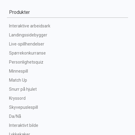
Produkter
Interaktive arbeidsark
Landingssidebygger
Live-spillhendelser
Spørrekonkurranse
Personlighetsquiz
Minnespill
Match Up
Snurr på hjulet
Kryssord
Skyvepuslespill
Da/Nå
Interaktivt bilde
Lykkekaker