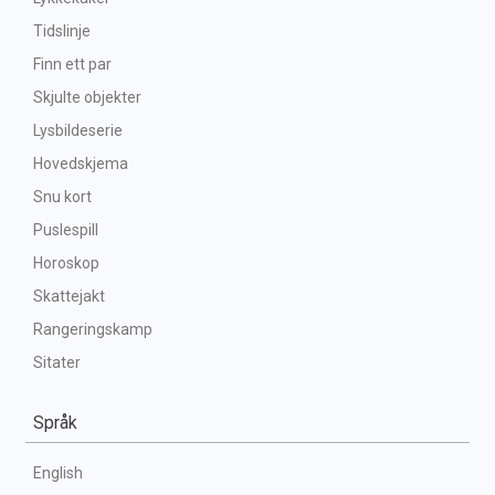
Tidslinje
Finn ett par
Skjulte objekter
Lysbildeserie
Hovedskjema
Snu kort
Puslespill
Horoskop
Skattejakt
Rangeringskamp
Sitater
Språk
English