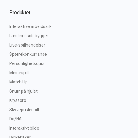
Produkter
Interaktive arbeidsark
Landingssidebygger
Live-spillhendelser
Spørrekonkurranse
Personlighetsquiz
Minnespill
Match Up
Snurr på hjulet
Kryssord
Skyvepuslespill
Da/Nå
Interaktivt bilde
Lykkekaker