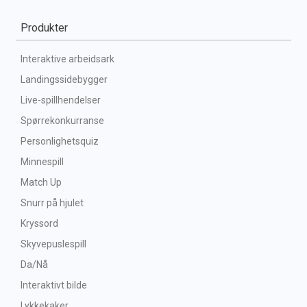
Produkter
Interaktive arbeidsark
Landingssidebygger
Live-spillhendelser
Spørrekonkurranse
Personlighetsquiz
Minnespill
Match Up
Snurr på hjulet
Kryssord
Skyvepuslespill
Da/Nå
Interaktivt bilde
Lykkekaker