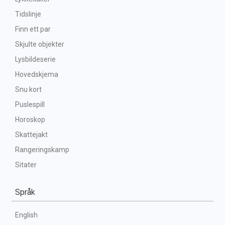
Tidslinje
Finn ett par
Skjulte objekter
Lysbildeserie
Hovedskjema
Snu kort
Puslespill
Horoskop
Skattejakt
Rangeringskamp
Sitater
Språk
English