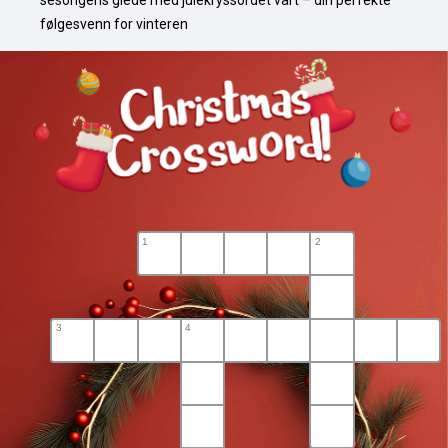
sesongens glede med julekryssordet vårt – din perfekte 
følgesvenn for vinteren