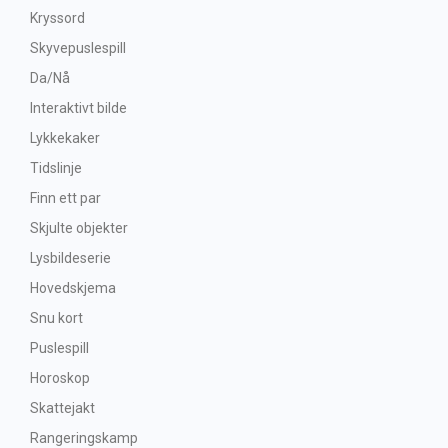
Kryssord
Skyvepuslespill
Da/Nå
Interaktivt bilde
Lykkekaker
Tidslinje
Finn ett par
Skjulte objekter
Lysbildeserie
Hovedskjema
Snu kort
Puslespill
Horoskop
Skattejakt
Rangeringskamp