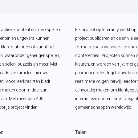
ractieve content en merkspellen 
Elk project op Interacty werkt op 
enten en uitgevers kunnen 
project publiceren en delen via een
klare sjablonen of vanaf nul 
formats zoals webinars, online e
n, waaronder geheugenspellen, 
conferenties. Projecten kunnen w
 spellen, puzzels en meer. Met 
kleuren, en worden verrijkt met g
leads verzamelen, nieuwe 
promotiecodes. Ingebouwde anal
 Voor leerkrachten biedt 
realtime te volgen, terwijl leadf
e maken door middel van 
eenvoudig maken om klantgegeven
p zijn. Met meer dan 400 
interactieve content snel, toegank
oor je project vinden.
gemeenschappen wereldwijd.
en
Talen