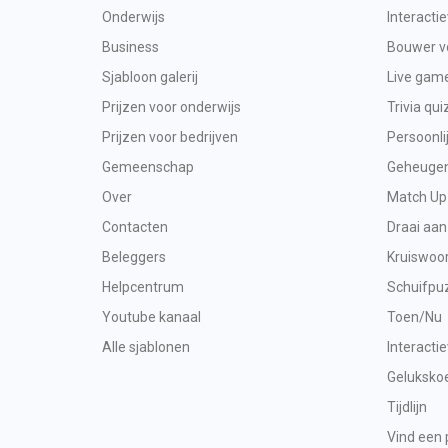
Onderwijs
Interacti
Business
Bouwer vo
Sjabloon galerij
Live gam
Prijzen voor onderwijs
Trivia qui
Prijzen voor bedrijven
Persoonli
Gemeenschap
Geheugen 
Over
Match Up
Contacten
Draai aan
Beleggers
Kruiswoo
Helpcentrum
Schuifpu
Youtube kanaal
Toen/Nu
Alle sjablonen
Interacti
Geluksko
Tijdlijn
Vind een 