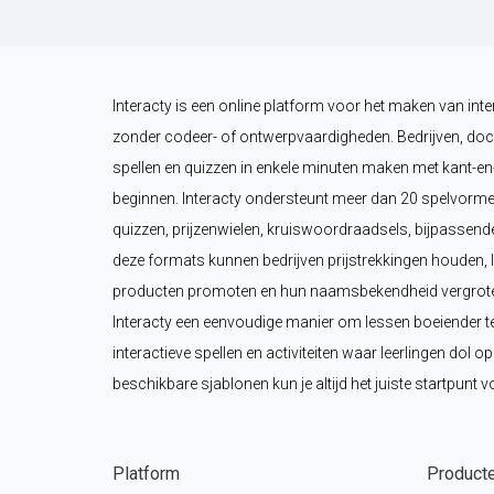
Interacty is een online platform voor het maken van inte
zonder codeer- of ontwerpvaardigheden. Bedrijven, doc
spellen en quizzen in enkele minuten maken met kant-en-
beginnen. Interacty ondersteunt meer dan 20 spelvorme
quizzen, prijzenwielen, kruiswoordraadsels, bijpassende
deze formats kunnen bedrijven prijstrekkingen houden, 
producten promoten en hun naamsbekendheid vergroten.
Interacty een eenvoudige manier om lessen boeiender t
interactieve spellen en activiteiten waar leerlingen dol o
beschikbare sjablonen kun je altijd het juiste startpunt v
Platform
Product