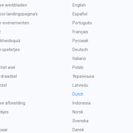
eve werkbladen
English
or landingspagina's
Español
e-evenementen
Português
z
Français
jkheidsquiz
Русский
spelletjes
Deutsch
Italiano
 het wiel
Polski
rdraadsel
Українська
zzel
Latviešu
Dutch
eve afbeelding
Indonesia
ekjes
Norsk
Svenska
paar
Dansk