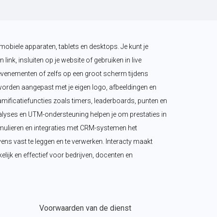
mobiele apparaten, tablets en desktops. Je kunt je 
 link, insluiten op je website of gebruiken in live 
venementen of zelfs op een groot scherm tijdens 
orden aangepast met je eigen logo, afbeeldingen en 
amificatiefuncties zoals timers, leaderboards, punten en 
yses en UTM-ondersteuning helpen je om prestaties in 
ormulieren en integraties met CRM-systemen het 
s vast te leggen en te verwerken. Interacty maakt 
elijk en effectief voor bedrijven, docenten en 
Voorwaarden van de dienst