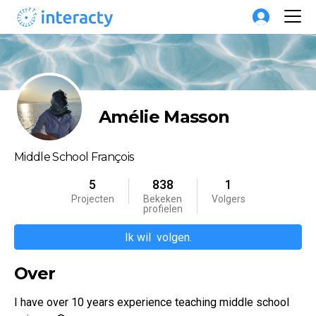
Amélie Masson
Middle School François
5
838
1
Projecten
Bekeken

Volgers
profielen
Ik wil  volgen.
Over
I have over 10 years experience teaching middle school 