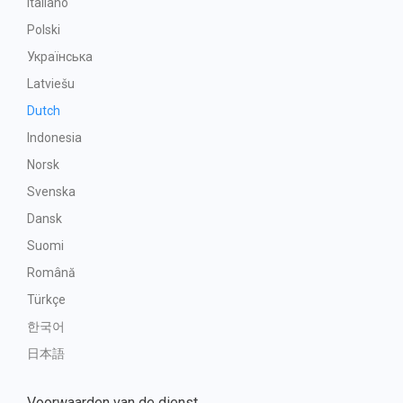
Italiano
Polski
Українська
Latviešu
Dutch
Indonesia
Norsk
Svenska
Dansk
Suomi
Română
Türkçe
한국어
日本語
Voorwaarden van de dienst