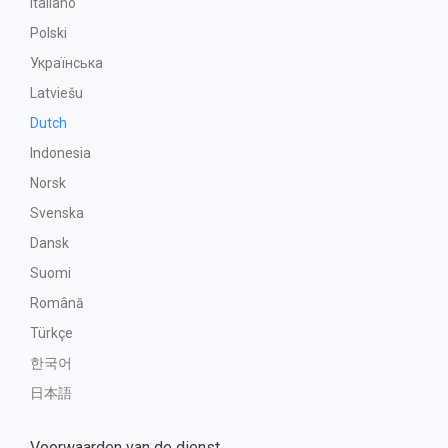
Italiano
Polski
Українська
Latviešu
Dutch
Indonesia
Norsk
Svenska
Dansk
Suomi
Română
Türkçe
한국어
日本語
Voorwaarden van de dienst