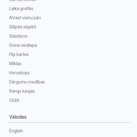
Laika grafiks
Atrast vienu pāri
Slēptie objekti
Slaidšovs
Svina veidlapa
Flip kartes
Mīklas
Horoskops
Dārgumu medības
Rangs kaujas
Citāti
Valodas
English