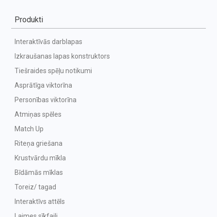
Produkti
Interaktīvās darblapas
Izkraušanas lapas konstruktors
Tiešraides spēļu notikumi
Asprātīga viktorīna
Personības viktorīna
Atmiņas spēles
Match Up
Riteņa griešana
Krustvārdu mīkla
Bīdāmās mīklas
Toreiz/ tagad
Interaktīvs attēls
Laimes sīkfaili