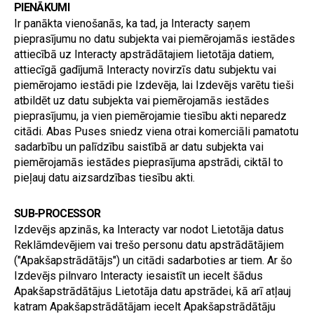
PIENĀKUMI
Ir panākta vienošanās, ka tad, ja Interacty saņem 
pieprasījumu no datu subjekta vai piemērojamās iestādes 
attiecībā uz Interacty apstrādātajiem lietotāja datiem, 
attiecīgā gadījumā Interacty novirzīs datu subjektu vai 
piemērojamo iestādi pie Izdevēja, lai Izdevējs varētu tieši 
atbildēt uz datu subjekta vai piemērojamās iestādes 
pieprasījumu, ja vien piemērojamie tiesību akti neparedz 
citādi. Abas Puses sniedz viena otrai komerciāli pamatotu 
sadarbību un palīdzību saistībā ar datu subjekta vai 
piemērojamās iestādes pieprasījuma apstrādi, ciktāl to 
pieļauj datu aizsardzības tiesību akti.
SUB-PROCESSOR
Izdevējs apzinās, ka Interacty var nodot Lietotāja datus 
Reklāmdevējiem vai trešo personu datu apstrādātājiem 
("Apakšapstrādātājs") un citādi sadarboties ar tiem. Ar šo 
Izdevējs pilnvaro Interacty iesaistīt un iecelt šādus 
Apakšapstrādātājus Lietotāja datu apstrādei, kā arī atļauj 
katram Apakšapstrādātājam iecelt Apakšapstrādātāju 