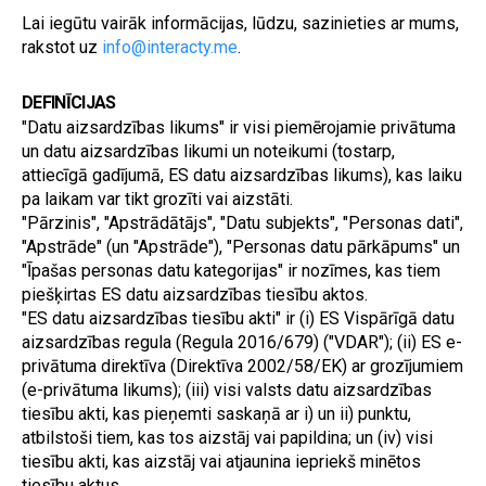
Lai iegūtu vairāk informācijas, lūdzu, sazinieties ar mums, 
rakstot uz 
info@interacty.me
.
DEFINĪCIJAS
"Datu aizsardzības likums" ir visi piemērojamie privātuma 
un datu aizsardzības likumi un noteikumi (tostarp, 
attiecīgā gadījumā, ES datu aizsardzības likums), kas laiku 
pa laikam var tikt grozīti vai aizstāti.
"Pārzinis", "Apstrādātājs", "Datu subjekts", "Personas dati", 
"Apstrāde" (un "Apstrāde"), "Personas datu pārkāpums" un 
"Īpašas personas datu kategorijas" ir nozīmes, kas tiem 
piešķirtas ES datu aizsardzības tiesību aktos.
"ES datu aizsardzības tiesību akti" ir (i) ES Vispārīgā datu 
aizsardzības regula (Regula 2016/679) ("VDAR"); (ii) ES e-
privātuma direktīva (Direktīva 2002/58/EK) ar grozījumiem 
(e-privātuma likums); (iii) visi valsts datu aizsardzības 
tiesību akti, kas pieņemti saskaņā ar i) un ii) punktu, 
atbilstoši tiem, kas tos aizstāj vai papildina; un (iv) visi 
tiesību akti, kas aizstāj vai atjaunina iepriekš minētos 
tiesību aktus.