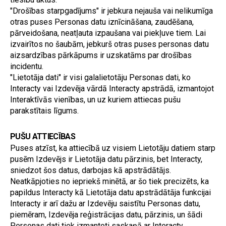
"Drošības starpgadījums" ir jebkura nejauša vai nelikumīga 
otras puses Personas datu iznīcināšana, zaudēšana, 
pārveidošana, neatļauta izpaušana vai piekļuve tiem. Lai 
izvairītos no šaubām, jebkurš otras puses personas datu 
aizsardzības pārkāpums ir uzskatāms par drošības 
incidentu.
"Lietotāja dati" ir visi galalietotāju Personas dati, ko 
Interacty vai Izdevēja vārdā Interacty apstrādā, izmantojot 
Interaktīvās vienības, un uz kuriem attiecas pušu 
parakstītais līgums.
PUŠU ATTIECĪBAS
Puses atzīst, ka attiecībā uz visiem Lietotāju datiem starp 
pusēm Izdevējs ir Lietotāja datu pārzinis, bet Interacty, 
sniedzot šos datus, darbojas kā apstrādātājs. 
Neatkāpjoties no iepriekš minētā, ar šo tiek precizēts, ka 
papildus Interacty kā Lietotāja datu apstrādātāja funkcijai 
Interacty ir arī dažu ar Izdevēju saistītu Personas datu, 
piemēram, Izdevēja reģistrācijas datu, pārzinis, un šādi 
Personas dati tiek izmantoti saskaņā ar Interacty 