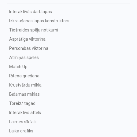
Interaktīvās darblapas
Izkraušanas lapas konstruktors
Tiešraides spēļu notikumi
Asprātīga viktorīna
Personības viktorīna
Atmiņas spēles
Match Up
Riteņa griešana
Krustvārdu mīkla
Bīdāmās mīklas
Toreiz/ tagad
Interaktīvs attēls
Laimes sīkfaili
Laika grafiks