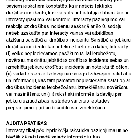
saviem ieskatiem konstatēs, ka ir noticis faktisks 
drošības incidents, kas saistīts ar Lietotāja datiem, kuri ir 
Interacty īpašumā vai kontrolē. Interacty paziņojums vai 
reakcija uz drošības incidentu saskaņā ar šo 8. sadaļu 
netiek uzskatīta par Interacty vainas vai atbildības 
atzīšanu saistībā ar drošības incidentu. Saistībā ar jebkuru 
drošības incidentu, kas ietekmē Lietotāja datus, Interacty: 
(i) veiks nepieciešamos pasākumus, lai ierobežotu, 
novērstu, mazinātu jebkādas drošības incidenta sekas un 
izmeklētu jebkuru drošības incidentu un noteiktu tā cēloni; 
(ii) sadarbosies ar Izdevēju un sniegs Izdevējam palīdzību 
un informāciju, kas tam pamatoti nepieciešama saistībā ar 
drošības incidenta ierobežošanu, izmeklēšanu, novēršanu 
vai mazināšanu; un (iii) rakstiski informēs Izdevēju par 
jebkuru uzraudzības iestādes vai citas iestādes 
pieprasījumu, pārbaudi, auditu vai izmeklēšanu.
AUDĪTA PRATĪBAS
Interacty tikai pēc iepriekšēja rakstiska paziņojuma un ne 
biežāk kā reizi gadā sniedz informāciju, kas 