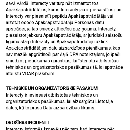
savā vārdā. Interacty var turpināt izmantot tos 
Apakšapstrādātājus, kurus Interacty jau ir piesaistījusi, un 
Interacty var piesaistīt papildu Apakšapstrādātāju vai 
aizstāt esošo Apakšapstrādātāju Personas datu 
apstrādei, ja tas sniedz attiecīgu paziņojumu. Interacty, 
piesaistot jebkuru Apakšapstrādātāju, ar juridiski saistošu 
līgumu starp Interacty un Apakšapstrādātāju uzliek 
Apakšapstrādātājam datu aizsardzības pienākumus, kas 
nav mazāk apgrūtinoši par šajā DPA noteiktajiem, jo īpaši 
sniedzot pietiekamas garantijas, lai īstenotu atbilstošus 
tehniskos un organizatoriskos pasākumus tā, lai apstrāde 
atbilstu VDAR prasībām.
TEHNISKIE UN ORGANIZATORISKIE PASĀKUMI
Interacty ir ieviesusi atbilstošus tehniskos un 
organizatoriskos pasākumus, lai aizsargātu Lietotāja 
datus, kā to prasa Datu aizsardzības likums.
DROŠĪBAS INCIDENTI
Interacty informēs Izdevēju pēc tam, kad Interacty pēc 