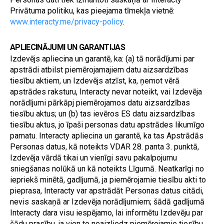
Privātuma politiku, kas pieejama tīmekļa vietnē: 
www.interacty.me/privacy-policy
.
APLIECINĀJUMI UN GARANTIJAS
Izdevējs apliecina un garantē, ka: (a) tā norādījumi par 
apstrādi atbilst piemērojamajiem datu aizsardzības 
tiesību aktiem, un Izdevējs atzīst, ka, ņemot vērā 
apstrādes raksturu, Interacty nevar noteikt, vai Izdevēja 
norādījumi pārkāpj piemērojamos datu aizsardzības 
tiesību aktus; un (b) tas ievēros ES datu aizsardzības 
tiesību aktus, jo īpaši personas datu apstrādes likumīgo 
pamatu. Interacty apliecina un garantē, ka tas Apstrādās 
Personas datus, kā noteikts VDAR 28. panta 3. punktā, 
Izdevēja vārdā tikai un vienīgi savu pakalpojumu 
sniegšanas nolūkā un kā noteikts Līgumā. Neatkarīgi no 
iepriekš minētā, gadījumā, ja piemērojamie tiesību akti to 
pieprasa, Interacty var apstrādāt Personas datus citādi, 
nevis saskaņā ar Izdevēja norādījumiem; šādā gadījumā 
Interacty dara visu iespējamo, lai informētu Izdevēju par 
šādu prasību, ja vien to neaizliedz piemērojamie tiesību 