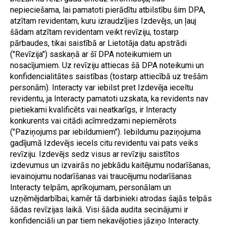
nepieciešama, lai pamatoti pierādītu atbilstību šim DPA, 
atzītam revidentam, kuru izraudzījies Izdevējs, un ļauj 
šādam atzītam revidentam veikt revīziju, tostarp 
pārbaudes, tikai saistībā ar Lietotāja datu apstrādi 
("Revīzija") saskaņā ar šī DPA noteikumiem un 
nosacījumiem. Uz revīziju attiecas šā DPA noteikumi un 
konfidencialitātes saistības (tostarp attiecībā uz trešām 
personām). Interacty var iebilst pret Izdevēja ieceltu 
revidentu, ja Interacty pamatoti uzskata, ka revidents nav 
pietiekami kvalificēts vai neatkarīgs, ir Interacty 
konkurents vai citādi acīmredzami nepiemērots 
("Paziņojums par iebildumiem"). Iebildumu paziņojuma 
gadījumā Izdevējs iecels citu revidentu vai pats veiks 
revīziju. Izdevējs sedz visus ar revīziju saistītos 
izdevumus un izvairās no jebkādu kaitējumu nodarīšanas, 
ievainojumu nodarīšanas vai traucējumu nodarīšanas 
Interacty telpām, aprīkojumam, personālam un 
uzņēmējdarbībai, kamēr tā darbinieki atrodas šajās telpās 
šādas revīzijas laikā. Visi šāda audita secinājumi ir 
konfidenciāli un par tiem nekavējoties jāziņo Interacty.