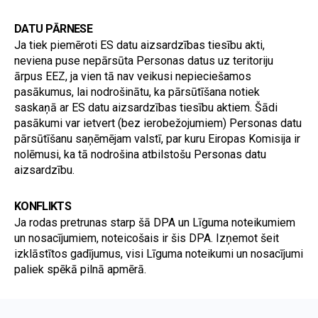
DATU PĀRNESE
Ja tiek piemēroti ES datu aizsardzības tiesību akti, 
neviena puse nepārsūta Personas datus uz teritoriju 
ārpus EEZ, ja vien tā nav veikusi nepieciešamos 
pasākumus, lai nodrošinātu, ka pārsūtīšana notiek 
saskaņā ar ES datu aizsardzības tiesību aktiem. Šādi 
pasākumi var ietvert (bez ierobežojumiem) Personas datu 
pārsūtīšanu saņēmējam valstī, par kuru Eiropas Komisija ir 
nolēmusi, ka tā nodrošina atbilstošu Personas datu 
aizsardzību.
KONFLIKTS
Ja rodas pretrunas starp šā DPA un Līguma noteikumiem 
un nosacījumiem, noteicošais ir šis DPA. Izņemot šeit 
izklāstītos gadījumus, visi Līguma noteikumi un nosacījumi 
paliek spēkā pilnā apmērā.