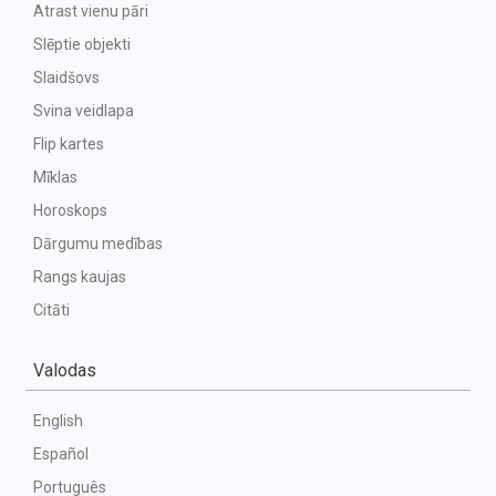
Atrast vienu pāri
Slēptie objekti
Slaidšovs
Svina veidlapa
Flip kartes
Mīklas
Horoskops
Dārgumu medības
Rangs kaujas
Citāti
Valodas
English
Español
Português