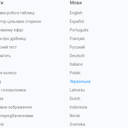
ти
Мови
вні робочі таблиці
English
тор цільових сторінок
Español
рямому ефірі
Português
а про дрібниці
Français
сний тест
Русский
ам'ять
Deutsch
Italiano
е колесо
Polski
д
Українська
 головоломка
Latviešu
аз
Dutch
ивне зображення
Indonesia
з передбаченнями
Norsk
ія
Svenska