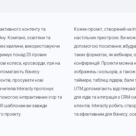
рактивного контенту та 
Кожен проект, створений на Int
у. Компанії, освітяни та 
настільних пристроях. Ви может
чені хвилини, використовуючи 
допомогою посилання, вбудува
римує понад 20 ігрових 
таких форматах, як вебінари, о
ві колеса, кросворди, ігри на 
конференцій. Проекти можна 
допомагають бізнесу 
зображень і кольорів, а також 
єнтів, просувати нові 
таймери, таблиці лідерів, бали
чителів Interacty пропонує 
UTM допомагають відстежувати
помогою інтерактивних ігор та 
для лідів та інтеграція з CRM
00 шаблонам ви завжди 
клієнтів. Interacty робить ств
го проекту.
та ефективним для бізнесу, осв