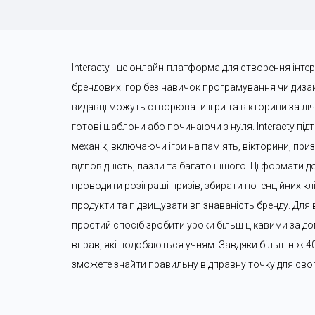
Interacty - це онлайн-платформа для створення інте
брендових ігор без навичок програмування чи дизайн
видавці можуть створювати ігри та вікторини за лі
готові шаблони або починаючи з нуля. Interacty підт
механік, включаючи ігри на пам'ять, вікторини, призо
відповідність, пазли та багато іншого. Ці формати 
проводити розіграші призів, збирати потенційних клі
продукти та підвищувати впізнаваність бренду. Для в
простий спосіб зробити уроки більш цікавими за до
вправ, які подобаються учням. Завдяки більш ніж 4
зможете знайти правильну відправну точку для сво