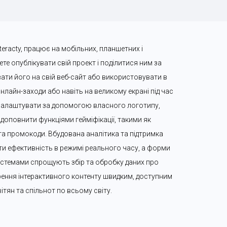
eracty, працює на мобільних, планшетних і 
е опублікувати свій проект і поділитися ним за 
ти його на свій веб-сайт або використовувати в 
нлайн-заходи або навіть на великому екрані під час 
налаштувати за допомогою власного логотипу, 
доповнити функціями гейміфікації, такими як 
 та промокоди. Вбудована аналітика та підтримка 
 ефективність в режимі реального часу, а форми 
-системами спрощують збір та обробку даних про 
орення інтерактивного контенту швидким, доступним 
ітян та спільнот по всьому світу.