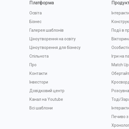
Платформа
Продук
Освіта
Інтеракти
Бізнес
Конструк
Галерея шаблонів
Події в п
Ціноутворення на освіту
Вікторин
Ціноутворення для бізнесу
Особисті
Спільнота
Ігри на п
Про
Match Up
Контакти
Обертайт
Інвестори
Кросвор
Довідковий центр
Розсувна
Канал на Youtube
Тоді/Зар
Всі шаблони
Інтеракт
Печиво 
Хронолог