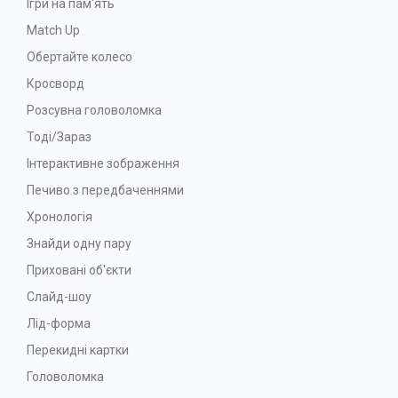
Ігри на пам'ять
Match Up
Обертайте колесо
Кросворд
Розсувна головоломка
Тоді/Зараз
Інтерактивне зображення
Печиво з передбаченнями
Хронологія
Знайди одну пару
Приховані об'єкти
Слайд-шоу
Лід-форма
Перекидні картки
Головоломка