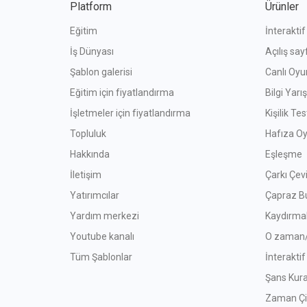
Platform
Ürünler
Eğitim
İnterakti
İş Dünyası
Açılış say
Şablon galerisi
Canlı Oyun
Eğitim için fiyatlandırma
Bilgi Yar
İşletmeler için fiyatlandırma
Kişilik Tes
Topluluk
Hafıza Oy
Hakkında
Eşleşme
İletişim
Çarkı Çevi
Yatırımcılar
Çapraz B
Yardım merkezi
Kaydırma
Youtube kanalı
O zaman/
Tüm Şablonlar
İnterakti
Şans Kura
Zaman Çi