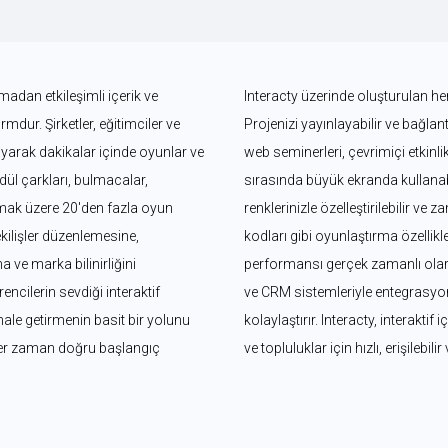
adan etkileşimli içerik ve 
Interacty üzerinde oluşturulan her
dur. Şirketler, eğitimciler ve 
Projenizi yayınlayabilir ve bağlantı
ayarak dakikalar içinde oyunlar ve 
web seminerleri, çevrimiçi etkinli
ödül çarkları, bulmacalar, 
sırasında büyük ekranda kullanabil
mak üzere 20'den fazla oyun 
renklerinizle özelleştirilebilir ve 
kilişler düzenlemesine, 
kodları gibi oyunlaştırma özellikler
ve marka bilinirliğini 
performansı gerçek zamanlı olara
ncilerin sevdiği interaktif 
ve CRM sistemleriyle entegrasyonl
 hale getirmenin basit bir yolunu 
kolaylaştırır. Interacty, interaktif
her zaman doğru başlangıç 
ve topluluklar için hızlı, erişilebilir 