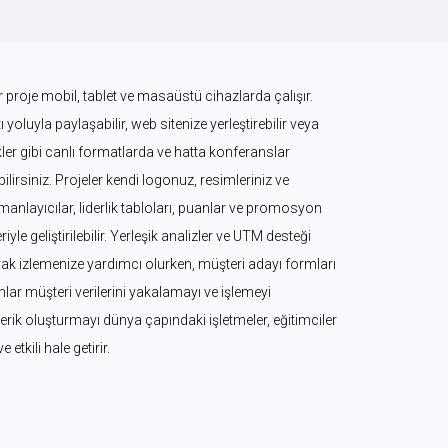
 proje mobil, tablet ve masaüstü cihazlarda çalışır. 
 yoluyla paylaşabilir, web sitenize yerleştirebilir veya 
kler gibi canlı formatlarda ve hatta konferanslar 
irsiniz. Projeler kendi logonuz, resimleriniz ve 
zamanlayıcılar, liderlik tabloları, puanlar ve promosyon 
iyle geliştirilebilir. Yerleşik analizler ve UTM desteği 
k izlemenize yardımcı olurken, müşteri adayı formları 
ar müşteri verilerini yakalamayı ve işlemeyi 
 içerik oluşturmayı dünya çapındaki işletmeler, eğitimciler 
ve etkili hale getirir.