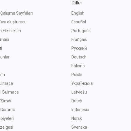
Diller
f Çalışma Sayfaları
English
fası oluşturucu
Español
 Etkinlikleri
Português
ışması
Français
ti
Русский
unları
Deutsch
Italiano
rin
Polski
ulmaca
Українська
lı Bulmaca
Latviešu
Şimdi
Dutch
f Görüntü
Indonesia
biyeleri
Norsk
zelgesi
Svenska