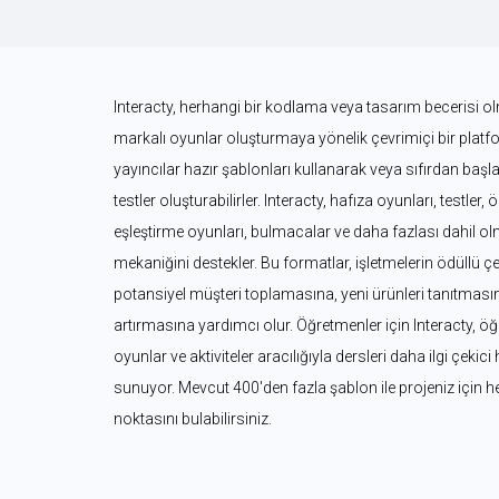
Interacty, herhangi bir kodlama veya tasarım becerisi olm
markalı oyunlar oluşturmaya yönelik çevrimiçi bir platform
yayıncılar hazır şablonları kullanarak veya sıfırdan başl
testler oluşturabilirler. Interacty, hafıza oyunları, testler, 
eşleştirme oyunları, bulmacalar ve daha fazlası dahil ol
mekaniğini destekler. Bu formatlar, işletmelerin ödüllü çe
potansiyel müşteri toplamasına, yeni ürünleri tanıtmasına 
artırmasına yardımcı olur. Öğretmenler için Interacty, öğre
oyunlar ve aktiviteler aracılığıyla dersleri daha ilgi çekici
sunuyor. Mevcut 400'den fazla şablon ile projeniz için 
noktasını bulabilirsiniz.