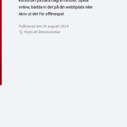
korsordet på bara några minuter. Spela 
online, bädda in det på din webbplats eller 
skriv ut det för offlinespel.
Publicerad den 29 augusti 2024
Redo att återanvändas