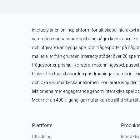
Interacty är en onlineplattform för att skapa interaktivt i
varumärkesanpassade spel utan några kunskaper i kodnin
och utgivare kan bygga spel och frågesporter på några 
mallar eller från grunden. Interacty stöder över 20 spelm
frågesporter, prishjul, korsord, matchningsspel, pusse
hjälper företag att anordna prisdragningar, samla in le
och öka varumärkeskännedomen. För lärare erbjuder Inter
lektionerna mer engagerande genom interaktiva spel och 
Med mer än 400 tillgängliga mallar kan du alltid hitta rät
Plattform
Produkt
Utbildning
Interakti