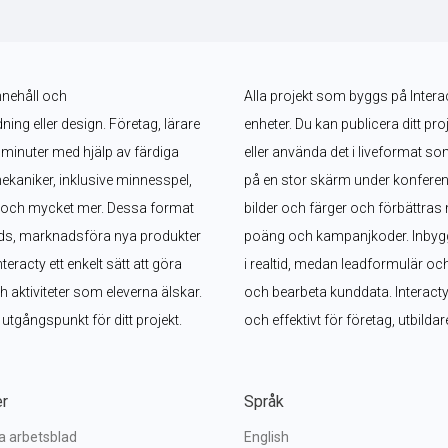
nnehåll och 
Alla projekt som byggs på Interac
g eller design. Företag, lärare 
enheter. Du kan publicera ditt pro
minuter med hjälp av färdiga 
eller använda det i liveformat s
ekaniker, inklusive minnesspel, 
på en stor skärm under konferen
l och mycket mer. Dessa format 
bilder och färger och förbättras 
ads, marknadsföra nya produkter 
poäng och kampanjkoder. Inbyggd
acty ett enkelt sätt att göra 
i realtid, medan leadformulär oc
aktiviteter som eleverna älskar. 
och bearbeta kunddata. Interacty g
t utgångspunkt för ditt projekt.
och effektivt för företag, utbild
er
Språk
va arbetsblad
English