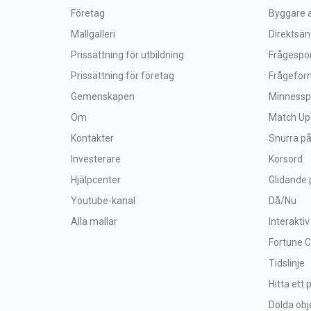
Företag
Byggare a
Mallgalleri
Direktsä
Prissättning för utbildning
Frågespo
Prissättning för företag
Frågefor
Gemenskapen
Minnessp
Om
Match Up
Kontakter
Snurra på
Investerare
Korsord
Hjälpcenter
Glidande 
Youtube-kanal
Då/Nu
Alla mallar
Interaktiv
Fortune 
Tidslinje
Hitta ett 
Dolda obj