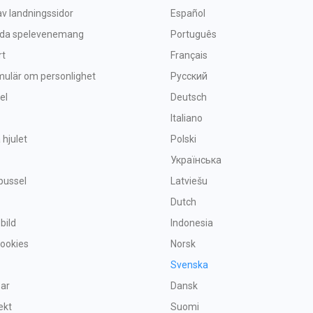
v landningssidor
Español
nda spelevenemang
Português
rt
Français
mulär om personlighet
Русский
el
Deutsch
Italiano
 hjulet
Polski
Українська
pussel
Latviešu
Dutch
 bild
Indonesia
Cookies
Norsk
Svenska
par
Dansk
ekt
Suomi