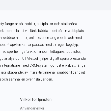
ty fungerar på mobiler, surfplattor och stationära 
jekt och dela det via länk, bädda in det på din webbplats 
om webbseminarier, onlineevenemang eller till och med 
ser. Projekten kan anpassas med din egen logotyp, 
med spelifieringsfunktioner som tidtagare, topplistor, 
 analys och UTM-stöd hjälper dig att spåra prestanda 
h integrationer med CRM-system gör det enkelt att fånga 
ör skapandet av interaktivt innehåll snabbt, tillgängligt 
are och samhällen över hela världen.
Villkor för tjänsten
Användarvillkor