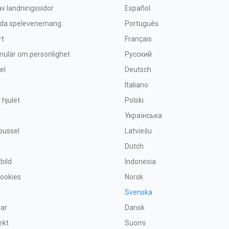
v landningssidor
Español
nda spelevenemang
Português
rt
Français
mulär om personlighet
Русский
el
Deutsch
Italiano
 hjulet
Polski
Українська
pussel
Latviešu
Dutch
 bild
Indonesia
Cookies
Norsk
Svenska
par
Dansk
ekt
Suomi