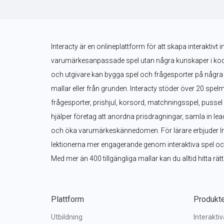
Interacty är en onlineplattform för att skapa interaktivt i
varumärkesanpassade spel utan några kunskaper i kodnin
och utgivare kan bygga spel och frågesporter på några 
mallar eller från grunden. Interacty stöder över 20 spelm
frågesporter, prishjul, korsord, matchningsspel, pusse
hjälper företag att anordna prisdragningar, samla in le
och öka varumärkeskännedomen. För lärare erbjuder Inter
lektionerna mer engagerande genom interaktiva spel och 
Med mer än 400 tillgängliga mallar kan du alltid hitta rät
Plattform
Produkt
Utbildning
Interakti