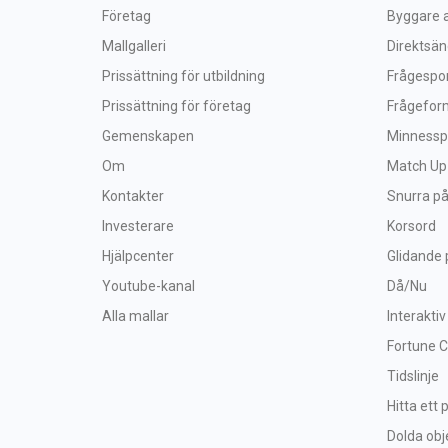
Företag
Byggare a
Mallgalleri
Direktsä
Prissättning för utbildning
Frågespo
Prissättning för företag
Frågefor
Gemenskapen
Minnessp
Om
Match Up
Kontakter
Snurra på
Investerare
Korsord
Hjälpcenter
Glidande 
Youtube-kanal
Då/Nu
Alla mallar
Interaktiv
Fortune 
Tidslinje
Hitta ett 
Dolda obj