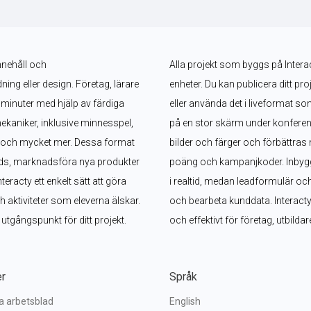
nnehåll och 
Alla projekt som byggs på Interac
g eller design. Företag, lärare 
enheter. Du kan publicera ditt pro
minuter med hjälp av färdiga 
eller använda det i liveformat s
ekaniker, inklusive minnesspel, 
på en stor skärm under konferen
l och mycket mer. Dessa format 
bilder och färger och förbättras 
ads, marknadsföra nya produkter 
poäng och kampanjkoder. Inbyggd
acty ett enkelt sätt att göra 
i realtid, medan leadformulär oc
aktiviteter som eleverna älskar. 
och bearbeta kunddata. Interacty g
t utgångspunkt för ditt projekt.
och effektivt för företag, utbild
er
Språk
va arbetsblad
English