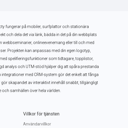
ty fungerar på mobiler, surfplattor och stationära 
jekt och dela det via länk, bädda in det på din webbplats 
om webbseminarier, onlineevenemang eller till och med 
ser. Projekten kan anpassas med din egen logotyp, 
med spelifieringsfunktioner som tidtagare, topplistor, 
 analys och UTM-stöd hjälper dig att spåra prestanda 
h integrationer med CRM-system gör det enkelt att fånga 
ör skapandet av interaktivt innehåll snabbt, tillgängligt 
are och samhällen över hela världen.
Villkor för tjänsten
Användarvillkor