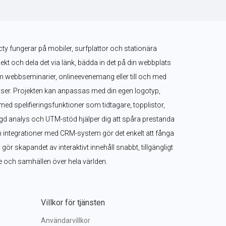
ty fungerar på mobiler, surfplattor och stationära 
jekt och dela det via länk, bädda in det på din webbplats 
om webbseminarier, onlineevenemang eller till och med 
ser. Projekten kan anpassas med din egen logotyp, 
med spelifieringsfunktioner som tidtagare, topplistor, 
 analys och UTM-stöd hjälper dig att spåra prestanda 
h integrationer med CRM-system gör det enkelt att fånga 
ör skapandet av interaktivt innehåll snabbt, tillgängligt 
are och samhällen över hela världen.
Villkor för tjänsten
Användarvillkor