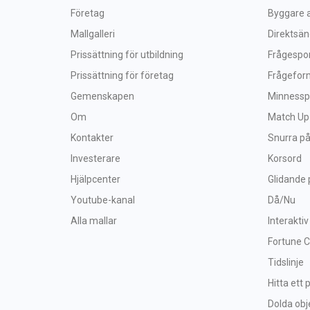
Företag
Byggare a
Mallgalleri
Direktsä
Prissättning för utbildning
Frågespo
Prissättning för företag
Frågefor
Gemenskapen
Minnessp
Om
Match Up
Kontakter
Snurra på
Investerare
Korsord
Hjälpcenter
Glidande 
Youtube-kanal
Då/Nu
Alla mallar
Interaktiv
Fortune 
Tidslinje
Hitta ett 
Dolda obj