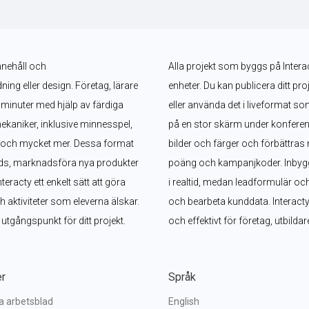
nnehåll och 
Alla projekt som byggs på Interac
g eller design. Företag, lärare 
enheter. Du kan publicera ditt pro
minuter med hjälp av färdiga 
eller använda det i liveformat s
ekaniker, inklusive minnesspel, 
på en stor skärm under konferen
l och mycket mer. Dessa format 
bilder och färger och förbättras 
ads, marknadsföra nya produkter 
poäng och kampanjkoder. Inbyggd
acty ett enkelt sätt att göra 
i realtid, medan leadformulär oc
aktiviteter som eleverna älskar. 
och bearbeta kunddata. Interacty g
t utgångspunkt för ditt projekt.
och effektivt för företag, utbild
er
Språk
va arbetsblad
English