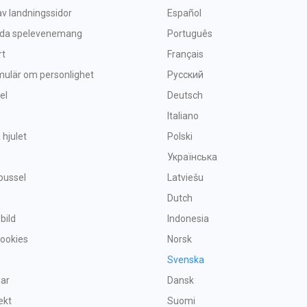
v landningssidor
Español
nda spelevenemang
Português
rt
Français
mulär om personlighet
Русский
el
Deutsch
Italiano
 hjulet
Polski
Українська
pussel
Latviešu
Dutch
 bild
Indonesia
Cookies
Norsk
Svenska
par
Dansk
ekt
Suomi