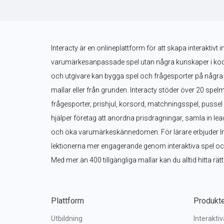
Interacty är en onlineplattform för att skapa interaktivt i
varumärkesanpassade spel utan några kunskaper i kodnin
och utgivare kan bygga spel och frågesporter på några 
mallar eller från grunden. Interacty stöder över 20 spelm
frågesporter, prishjul, korsord, matchningsspel, pusse
hjälper företag att anordna prisdragningar, samla in le
och öka varumärkeskännedomen. För lärare erbjuder Inter
lektionerna mer engagerande genom interaktiva spel och 
Med mer än 400 tillgängliga mallar kan du alltid hitta rät
Plattform
Produkt
Utbildning
Interakti