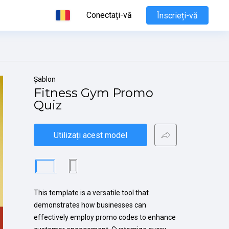
Conectați-vă
Înscrieți-vă
Șablon
Fitness Gym Promo 
Quiz
Utilizați acest model
This template is a versatile tool that 
demonstrates how businesses can 
effectively employ promo codes to enhance 