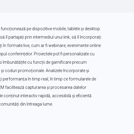
 funcționează pe dispozitive mobile, tablete și desktop. 
să îl partajați prin intermediul unui link, să îl încorporați 
zați în formate live, cum ar fi webinare, evenimente online 
ul conferințelor. Proiectele pot fi personalizate cu 
. și îmbunătățite cu funcții de gamificare precum 
i coduri promoționale. Analizele încorporate și 
 performanța în timp real, în timp ce formularele de 
CRM facilitează capturarea și procesarea datelor 
e conținut interactiv rapidă, accesibilă și eficientă 
 comunități din întreaga lume.