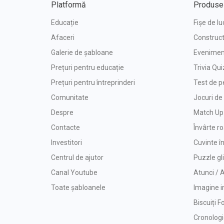
Platformă
Produse
Educație
Fișe de lu
Afaceri
Construct
Galerie de șabloane
Eveniment
Prețuri pentru educație
Trivia Qui
Prețuri pentru întreprinderi
Test de p
Comunitate
Jocuri d
Despre
Match Up
Contacte
Învârte r
Investitori
Cuvinte î
Centrul de ajutor
Puzzle gl
Canal Youtube
Atunci /
Toate șabloanele
Imagine i
Biscuiți F
Cronolog