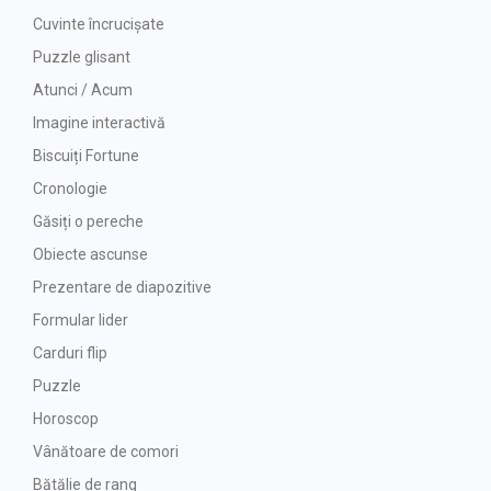
Cuvinte încrucișate
Puzzle glisant
Atunci / Acum
Imagine interactivă
Biscuiți Fortune
Cronologie
Găsiți o pereche
Obiecte ascunse
Prezentare de diapozitive
Formular lider
Carduri flip
Puzzle
Horoscop
Vânătoare de comori
Bătălie de rang