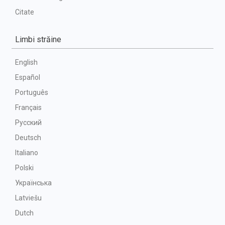
Citate
Limbi străine
English
Español
Português
Français
Русский
Deutsch
Italiano
Polski
Українська
Latviešu
Dutch